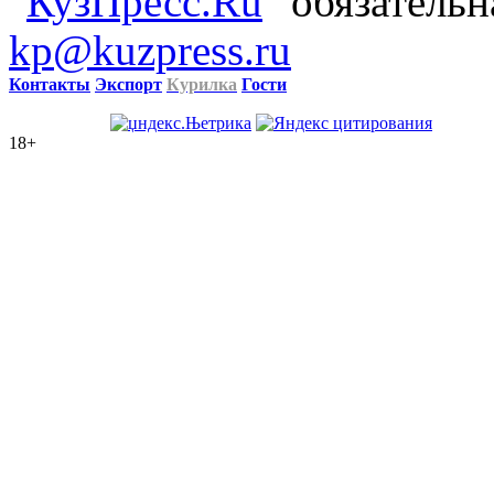
"
КузПресс.Ru
" обязательн
kp@kuzpress.ru
Контакты
Экспорт
Курилка
Гости
18+