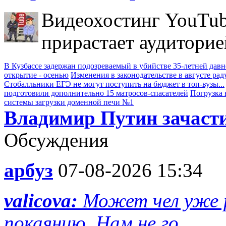
Видеохостинг YouTub
прирастает аудиторие
В Кузбассе задержан подозреваемый в убийстве 35-летней дав
открытие - осенью
Изменения в законодательстве в августе рад
Стобалльники ЕГЭ не могут поступить на бюджет в топ-вузы...
подготовили дополнительно 15 матросов-спасателей
Погрузка 
системы загрузки доменной печи №1
Владимир Путин зачасти
Обсуждения
арбуз
07-08-2026 15:34
valicova:
Может чел уже р
покаянию. Нам не го...