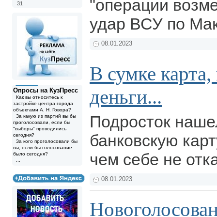
"операции возме
31
удар ВСУ по Ма
08.01.2023
В сумке карта,
деньги...
Опросы на КузПресс
Как вы относитесь к
застройке центра города
объектами А. Н. Говора?
Подросток наше
За какую из партий вы бы
проголосовали, если бы
"выборы" проводились
банковскую карт
сегодня?
За кого проголосовали бы
вы, если бы голосование
чем себе не отк
было сегодня?
...
08.01.2023
Новоголосован