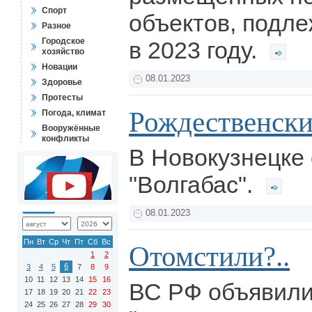
Спорт
объектов, подл
Разное
Городское
в 2023 году.
хозяйство
Новации
08.01.2023
Здоровье
Протесты
Рождественски
Погода, климат
Вооружённые
конфликты
В Новокузнецке 
"Волгабас".
08.01.2023
Пн
Вт
Ср
Чт
Пт
Сб
Вс
Отомстили?..
1
2
6
3
4
5
7
8
9
10
11
12
13
14
15
16
ВС РФ объявили
17
18
19
20
21
22
23
24
25
26
27
28
29
30