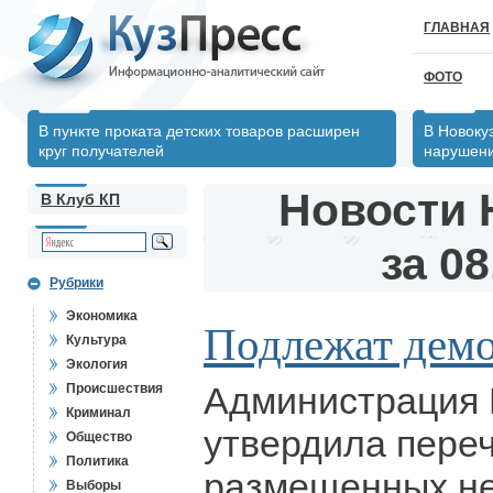
ГЛАВНАЯ
ФОТО
В пункте проката детских товаров расширен
В Новоку
круг получателей
нарушен
Новости 
В Клуб КП
за 08
Рубрики
Экономика
Подлежат дем
Культура
Экология
Администрация 
Происшествия
Криминал
утвердила пере
Общество
Политика
размещенных н
Выборы