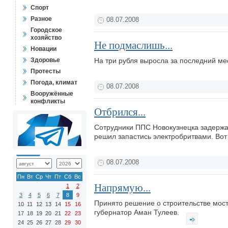
Спорт
Разное
08.07.2008
Городское
хозяйство
Не подмаслишь...
Новации
Здоровье
На три рубля выросла за последний ме
Протесты
Погода, климат
08.07.2008
Вооружённые
конфликты
Отбрился...
Сотрудники ППС Новокузнецка задержа
решил запастись электробритвами. Вот 
08.07.2008
Пн
Вт
Ср
Чт
Пт
Сб
Вс
Напрямую...
1
2
3
4
5
6
7
8
9
Принято решение о строительстве мост
10
11
12
13
14
15
16
губернатор Аман Тулеев.
17
18
19
20
21
22
23
24
25
26
27
28
29
30