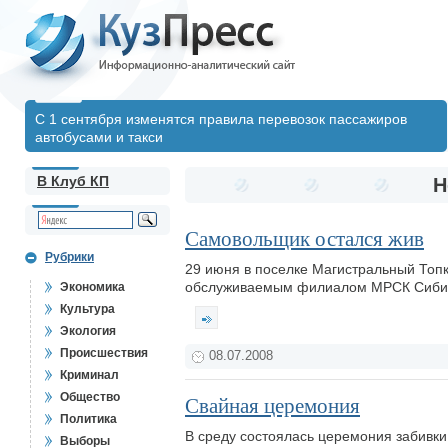
С 1 сентября изменятся правила перевозок пассажиров
автобусами и такси
В Клуб КП
Н
Самовольщик остался жив
Рубрики
29 июня в поселке Магистральный Топк
обслуживаемым филиалом МРСК Сибири 
Экономика
Культура
Экология
Происшествия
08.07.2008
Криминал
Общество
Свайная церемония
Политика
В среду состоялась церемония забивки
Выборы