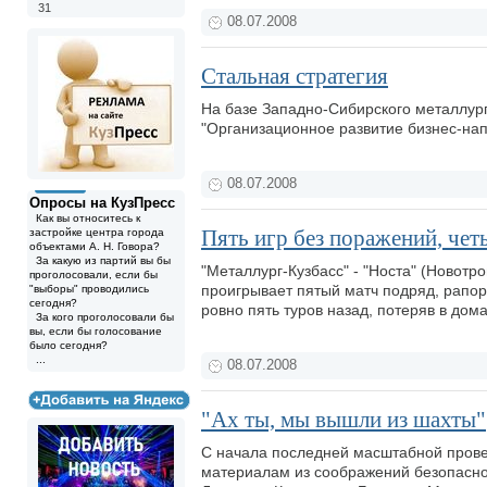
31
08.07.2008
Стальная стратегия
На базе Западно-Сибирского металлург
"Организационное развитие бизнес-на
08.07.2008
Опросы на КузПресс
Как вы относитесь к
Пять игр без поражений, четы
застройке центра города
объектами А. Н. Говора?
За какую из партий вы бы
"Металлург-Кузбасс" - "Носта" (Новотро
проголосовали, если бы
проигрывает пятый матч подряд, рапор
"выборы" проводились
сегодня?
ровно пять туров назад, потеряв в дом
За кого проголосовали бы
вы, если бы голосование
было сегодня?
...
08.07.2008
"Ах ты, мы вышли из шахты"
С начала последней масштабной прове
материалам из соображений безопаснос