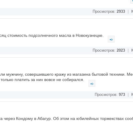
Просмотров:
2933
|
К
сяц стоимость подсолнечного масла в Новокузнецке.
Просмотров:
2023
|
К
ли мужчину, совершившего кражу из магазина бытовой техники. М
только платить за них вовсе не собирался.
Просмотров:
973
|
К
а через Кондому в Абагур. Об этом на юбилейных торжекствах со