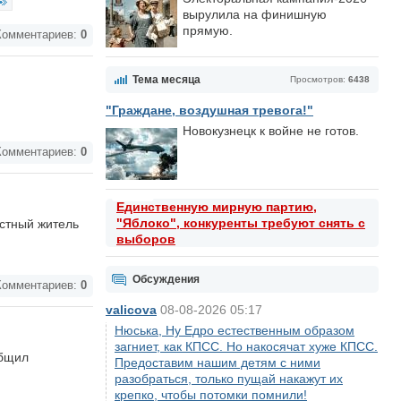
вырулила на финишную
прямую.
омментариев:
0
Тема месяца
Просмотров:
6438
"Граждане, воздушная тревога!"
Новокузнецк к войне не готов.
омментариев:
0
Единственную мирную партию,
"Яблоко", конкуренты требуют снять с
естный житель
выборов
Обсуждения
омментариев:
0
valicova
08-08-2026 05:17
Нюська, Ну Едро естественным образом
загниет, как КПСС. Но накосячат хуже КПСС.
общил
Предоставим нашим детям с ними
разобраться, только пущай накажут их
крепко, чтобы потомки помнили!