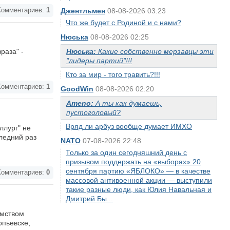
омментариев:
1
Джентльмен
08-08-2026 03:23
Что же будет с Родиной и с нами?
Нюська
08-08-2026 02:25
раза" -
Нюська:
Какие собственно мерзавцы эти
"лидеры партий"!!!
Кто за мир - того травить?!!!
омментариев:
1
GoodWin
08-08-2026 02:20
Ameno:
А ты как думаешь,
пустоголовый?
Вряд ли арбуз вообще думает ИМХО
ллург" не
ледний раз
NATO
07-08-2026 22:48
Только за один сегодняшний день с
призывом поддержать на «выборах» 20
сентября партию «ЯБЛОКО» — в качестве
омментариев:
0
массовой антивоенной акции — выступили
такие разные люди, как Юлия Навальная и
Дмитрий Бы...
омством
опьевске,