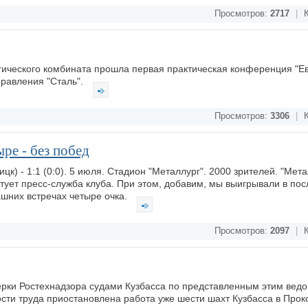
Просмотров:
2717
|
К
ического комбината прошла первая практическая конференция "Ев
правления "Сталь".
Просмотров:
3306
|
К
ре - без побед
ицк) - 1:1 (0:0). 5 июля. Стадион "Металлург". 2000 зрителей. "Мета
тует пресс-служба клуба. При этом, добавим, мы выигрывали в пос
ашних встречах четыре очка.
Просмотров:
2097
|
К
рки Ростехнадзора судами Кузбасса по представленным этим вед
ти труда приостановлена работа уже шести шахт Кузбасса в Прок