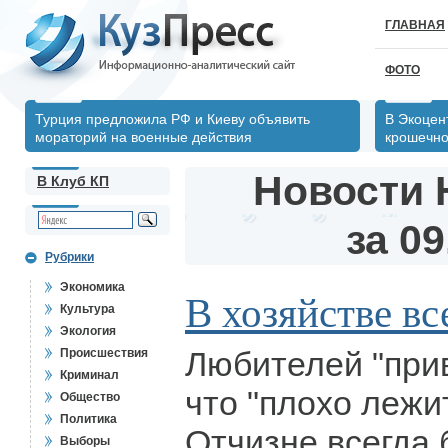
ГЛАВНАЯ
ФОТО
Турция предложила РФ и Киеву объявить
В Экоцен
мораторий на военные действия
крошечно
Новости 
В Клуб КП
за 09
Рубрики
Экономика
В хозяйстве вс
Культура
Экология
Любителей "прив
Происшествия
Криминал
что "плохо лежи
Общество
Политика
Отчизне всегда 
Выборы