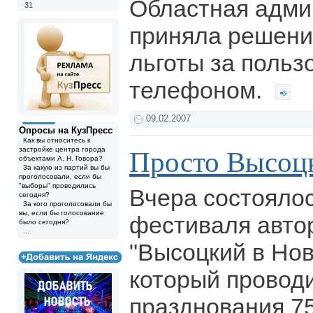
Областная адми
31
приняла решени
льготы за польз
телефоном.
09.02.2007
Опросы на КузПресс
Как вы относитесь к
застройке центра города
Просто Высоц
объектами А. Н. Говора?
За какую из партий вы бы
проголосовали, если бы
"выборы" проводились
Вчера состоялос
сегодня?
За кого проголосовали бы
вы, если бы голосование
фестиваля авто
было сегодня?
...
"Высоцкий в Нов
который проводи
празднования 7