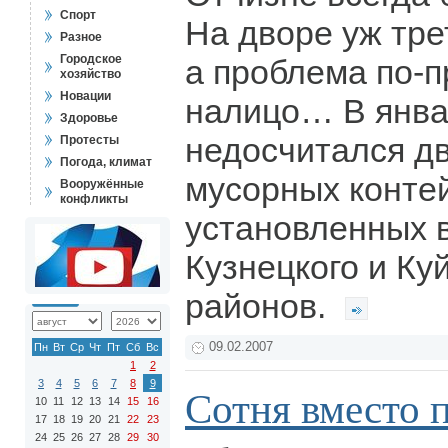
Спорт
На дворе уж тре
Разное
Городское
а проблема по-
хозяйство
Новации
налицо… В янва
Здоровье
недосчитался д
Протесты
Погода, климат
мусорных конте
Вооружённые
конфликты
установленных в
Кузнецкого и Ку
районов.
09.02.2007
Пн
Вт
Ср
Чт
Пт
Сб
Вс
1
2
3
4
5
6
7
8
9
Сотня вместо 
10
11
12
13
14
15
16
17
18
19
20
21
22
23
24
25
26
27
28
29
30