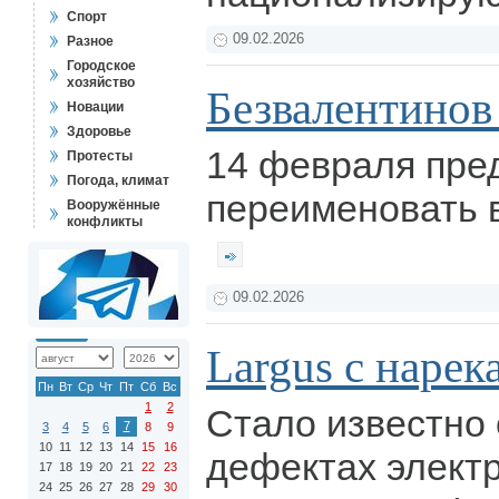
Спорт
09.02.2026
Разное
Городское
хозяйство
Безвалентинов
Новации
Здоровье
14 февраля пре
Протесты
Погода, климат
переименовать в
Вооружённые
конфликты
09.02.2026
Largus с наре
Пн
Вт
Ср
Чт
Пт
Сб
Вс
1
2
Стало известно
7
3
4
5
6
8
9
10
11
12
13
14
15
16
дефектах электр
17
18
19
20
21
22
23
24
25
26
27
28
29
30