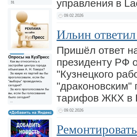
управления в La
31
09.02.2026
Ильин ответил
Пришёл ответ н
Опросы на КузПресс
президенту РФ 
Как вы относитесь к
застройке центра города
объектами А. Н. Говора?
"Кузнецкого рабо
За какую из партий вы бы
проголосовали, если бы
"выборы" проводились
"драконовским"
сегодня?
За кого проголосовали бы
вы, если бы голосование
тарифов ЖКХ в 
было сегодня?
...
09.02.2026
Ремонтировать?