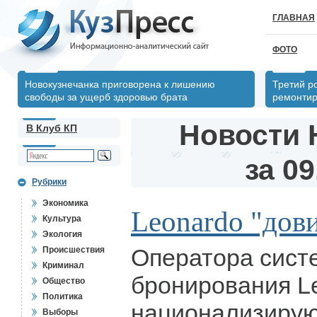
ГЛАВНАЯ
ФОТО
Новокузнечанка приговорена к лишению
Третий р
свободы за ущерб здоровью брата
ремонтир
Новости 
В Клуб КП
за 09
Рубрики
Экономика
Leonardo "дов
Культура
Экология
Оператора сист
Происшествия
Криминал
бронирования L
Общество
Политика
национализирую
Выборы