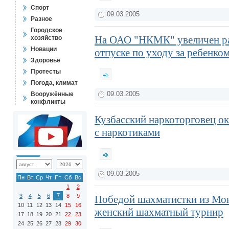
Спорт
09.03.2005
Разное
Городское
На ОАО "НКМК" увеличен ра
хозяйство
Новации
отпуске по уходу за ребенком
Здоровье
Протесты
Погода, климат
Вооружённые
09.03.2005
конфликты
Кузбасский наркоторговец ок
с наркотиками
09.03.2005
Пн
Вт
Ср
Чт
Пт
Сб
Вс
1
2
7
3
4
5
6
8
9
Победой шахматистки из Мо
10
11
12
13
14
15
16
женский шахматный турнир
17
18
19
20
21
22
23
24
25
26
27
28
29
30