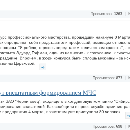
Просмотров:
1263
|
К
нкурс профессионального мастерства, прошедший накануне 8 Марта
 так определяют себя представители профессий, имеющих отношени
женщины. "Я робею, теряюсь перед таким количеством красоты", - с
очтамта Эдуард Гофман, один из немногих - к сожалению, к счасть
празднике. Впрочем, в жюри конкурса были сплошь мужчины - за и
Татьяны Царьковой.
Просмотров:
873
|
К
нут внештатным формированием МЧС
сти ЗАО "Черниговец", входящего в холдинговую компанию "Сибирс
рмирование спасателей. Как сообщили в пресс-службе администра
е предприятия 4 марта, к занятиям уже приступили 80 человек.
Просмотров:
698
|
К