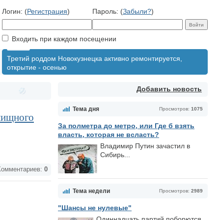
Логин: (
Регистрация
)
Пароль: (
Забыли?
)
Входить при каждом посещении
Третий роддом Новокузнецка активно ремонтируется,
открытие - осенью
Добавить новость
Тема дня
Просмотров:
1075
лищного
За полметра до метро, или Где б взять
власть, которая не всласть?
Владимир Путин зачастил в
Сибирь...
омментариев:
0
Тема недели
Просмотров:
2989
"Шансы не нулевые"
Одиннадцать партий поборются