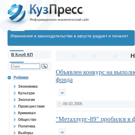
Изменения в законодательстве в августе радуют и печалят
В Клуб КП
Н
Объявлен конкурс на выполн
Рубрики
фонда
Экономика
Культура
Экология
09.03.2005
Происшествия
Криминал
"Металлург-89" пробился в 
Общество
Политика
Выборы