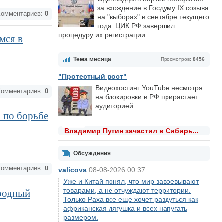
за вхождение в Госдуму IX созыва
омментариев:
0
на "выборах" в сентябре текущего
года. ЦИК РФ завершил
процедуру их регистрации.
мся в
Тема месяца
Просмотров:
8456
"Протестный рост"
Видеохостинг YouTube несмотря
омментариев:
0
на блокировки в РФ прирастает
аудиторией.
 по борьбе
Владимир Путин зачастил в Сибирь...
Обсуждения
омментариев:
0
valicova
08-08-2026 00:37
Уже и Китай понял, что мир завоевывают
товарами, а не отчуждают территории.
ародный
Только Раха все еще хочет раздуться как
африканская лягушка и всех напугать
размером.