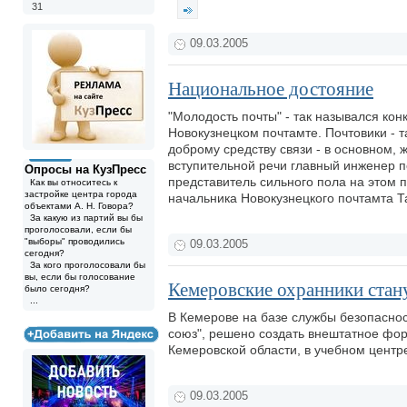
31
09.03.2005
Национальное достояние
"Молодость почты" - так назывался ко
Новокузнецком почтамте. Почтовики -
доброму средству связи - в основном, 
вступительной речи главный инженер п
Опросы на КузПресс
представитель сильного пола на этом 
Как вы относитесь к
застройке центра города
начальника Новокузнецкого почтамта 
объектами А. Н. Говора?
За какую из партий вы бы
проголосовали, если бы
"выборы" проводились
09.03.2005
сегодня?
За кого проголосовали бы
вы, если бы голосование
Кемеровские охранники ста
было сегодня?
...
В Кемерове на базе службы безопасно
союз", решено создать внештатное фо
Кемеровской области, в учебном центр
09.03.2005