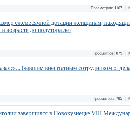
Просмотров:
1167
|
К
змер ежемесячной дотации женщинам, находящи
 в возрасте до полутора лет
Просмотров:
879
|
К
азался... бывшим внештатным сотрудником отдела
Просмотров:
785
|
К
нголии завершился в Новокузнецке VIII Междун