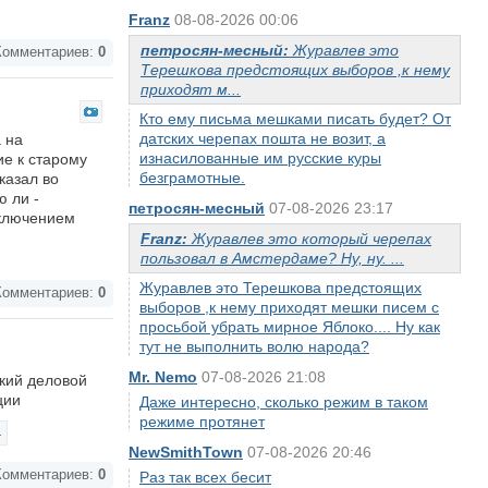
Franz
08-08-2026 00:06
петросян-месный:
Журавлев это
омментариев:
0
Терешкова предстоящих выборов ,к нему
приходят м...
Кто ему письма мешками писать будет? От
датских черепах пошта не возит, а
 на
изнасилованные им русские куры
е к старому
безграмотные.
казал во
ю ли -
петросян-месный
07-08-2026 23:17
сключением
Franz:
Журавлев это который черепах
пользовал в Амстердаме? Ну, ну. ...
Журавлев это Терешкова предстоящих
омментариев:
0
выборов ,к нему приходят мешки писем с
просьбой убрать мирное Яблоко.... Ну как
тут не выполнить волю народа?
Mr. Nemo
07-08-2026 21:08
кий деловой
ции
Даже интересно, сколько режим в таком
режиме протянет
NewSmithTown
07-08-2026 20:46
омментариев:
0
Раз так всех бесит