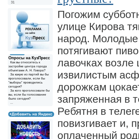
31
Погожим суббот
улице Кирова т
народ. Молодые
потягивают пиво
Опросы на КузПресс
лавочках возле 
Как вы относитесь к
застройке центра города
объектами А. Н. Говора?
извилистым ас
За какую из партий вы бы
проголосовали, если бы
"выборы" проводились
дорожкам цокае
сегодня?
За кого проголосовали бы
вы, если бы голосование
запряженная в т
было сегодня?
...
Ребятня в телег
повизгивает и, 
оплаченный роди