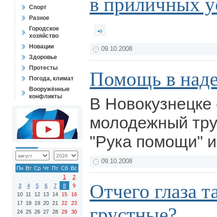
в приличных у
Спорт
Разное
Городское
хозяйство
Новации
09.10.2008
Здоровье
Протесты
Помощь в над
Погода, климат
Вооружённые
конфликты
В Новокузнецке
молодежный тру
"Рука помощи" и
09.10.2008
Пн
Вт
Ср
Чт
Пт
Сб
Вс
1
2
Отчего глаза т
3
4
5
6
7
8
9
10
11
12
13
14
15
16
17
18
19
20
21
22
23
грустные?
24
25
26
27
28
29
30