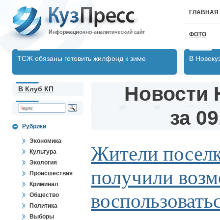
ГЛАВНАЯ
ФОТО
ТСЖ обязаны готовить жилфонд к зиме
В Новоку
Новости 
В Клуб КП
за 09
Рубрики
Экономика
Жители поселк
Культура
Экология
получили воз
Происшествия
Криминал
воспользоват
Общество
Политика
Выборы