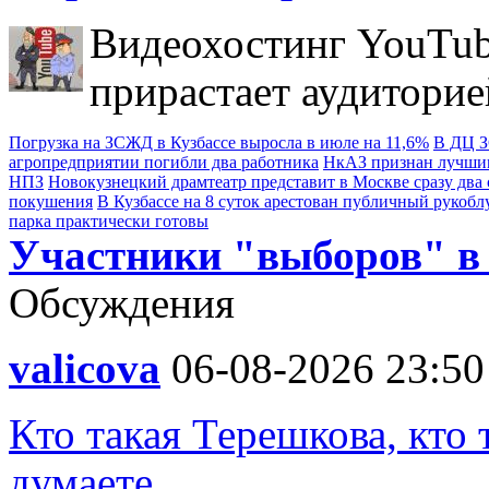
Видеохостинг YouTub
прирастает аудиторие
Погрузка на ЗСЖД в Кузбассе выросла в июле на 11,6%
В ДЦ З
агропредприятии погибли два работника
НкАЗ признан лучшим
НПЗ
Новокузнецкий драмтеатр представит в Москве сразу два 
покушения
В Кузбассе на 8 суток арестован публичный рукобл
парка практически готовы
Участники "выборов" в
Обсуждения
valicova
06-08-2026 23:50
Кто такая Терешкова, кто 
думаете.