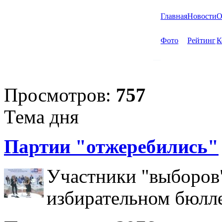
Главная
Новости
О
Фото
Рейтинг
К
Просмотров:
757
Тема дня
Партии "отжеребились"
Участники "выборов"
избирательном бюлл