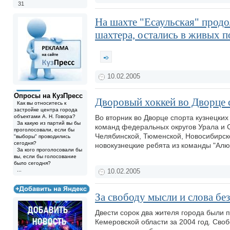
31
На шахте "Есаульская" прод
шахтера, остались в живых п
10.02.2005
Опросы на КузПресс
Дворовый хоккей во Дворце 
Как вы относитесь к
застройке центра города
объектами А. Н. Говора?
Во вторник во Дворце спорта кузнецких
За какую из партий вы бы
команд федеральных округов Урала и С
проголосовали, если бы
Челябинской, Тюменской, Новосибирско
"выборы" проводились
сегодня?
новокузнецкие ребята из команды "Ал
За кого проголосовали бы
вы, если бы голосование
было сегодня?
...
10.02.2005
За свободу мысли и слова бе
Двести сорок два жителя города были
Кемеровской области за 2004 год. Своб