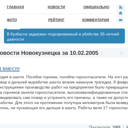
ГЛАВНАЯ
НОВОСТИ
ОФИЦИАЛЬНО
ФОТО
РЕЙТИНГ
КОММЕНТАРИИ
В Кузбассе задержан подозреваемый в убийстве 35-летней
давности
овости Новокузнецка за 10.02.2005
и вместе
едия в шахте. Погибли горняки, погибли горноспасатели. На этот р
Пожар в дальней выработке шахты возник накануне трагедии, 8 февр
 инструкциями производство работ на предприятии было прекращено
та горняков заняли горноспасатели, высококвалифицированные сп
видировать сам пожар и устранить его причины, а также не допуст
аботки. Для этого на протяжении полутора километров была возве
онь, не пускающая его дальше в шахту. Работы вели 17 горноспас
Просмотров:
1069
|
К