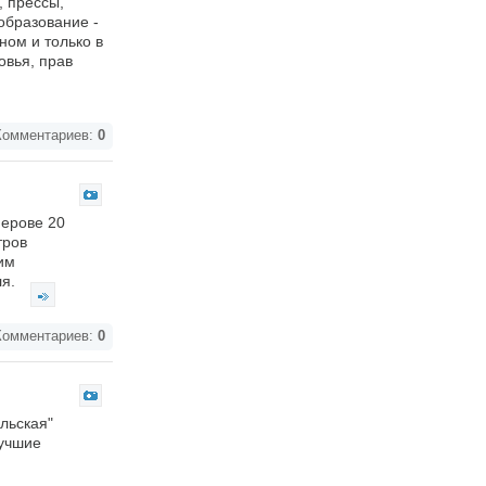
, прессы,
образование -
ном и только в
овья, прав
омментариев:
0
мерове 20
тров
им
ля.
омментариев:
0
льская"
лучшие