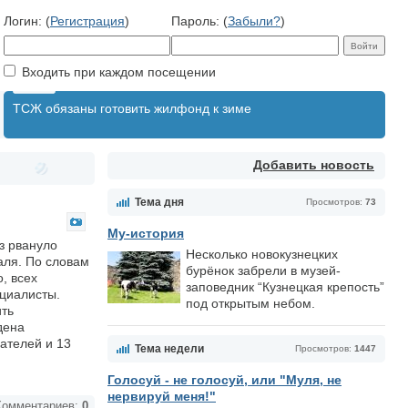
Логин: (
Регистрация
)
Пароль: (
Забыли?
)
Входить при каждом посещении
ТСЖ обязаны готовить жилфонд к зиме
Добавить новость
Тема дня
Просмотров:
73
Му-история
аз рвануло
Несколько новокузнецких
аля. По словам
бурёнок забрели в музей-
, всех
заповедник “Кузнецкая крепость”
ециалисты.
под открытым небом.
ить
дена
ателей и 13
Тема недели
Просмотров:
1447
Голосуй - не голосуй, или "Муля, не
нервируй меня!"
омментариев:
0