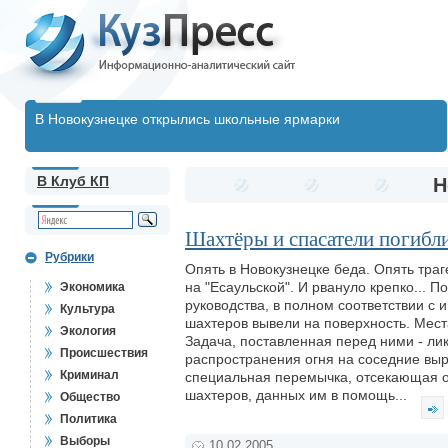
В Новокузнецке открылись школьные ярмарки
В Клуб КП
Н
Шахтёры и спасатели погибл
Рубрики
Опять в Новокузнецке беда. Опять траг
на "Есаульской". И рвануло крепко... 
Экономика
руководства, в полном соответствии с
Культура
шахтеров вывели на поверхность. Мес
Экология
Задача, поставленная перед ними - лик
Происшествия
распространения огня на соседние выр
Криминал
специальная перемычка, отсекающая ог
шахтеров, данных им в помощь...
Общество
Политика
Выборы
10.02.2005