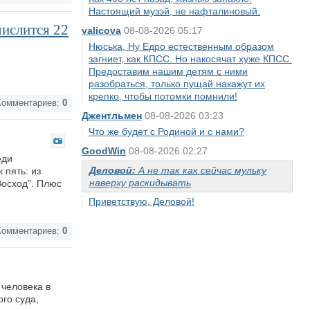
Настоящий музэй, не нафталиновый.
числится 22
valicova
08-08-2026 05:17
Нюська, Ну Едро естественным образом
загниет, как КПСС. Но накосячат хуже КПСС.
Предоставим нашим детям с ними
разобраться, только пущай накажут их
крепко, чтобы потомки помнили!
омментариев:
0
Джентльмен
08-08-2026 03:23
Что же будет с Родиной и с нами?
GoodWin
08-08-2026 02:27
еди
Деловой:
А не так как сейчас мульку
 пять: из
наверху раскидывать
Восход". Плюс
Приветствую, Деловой!
омментариев:
0
человека в
го суда,