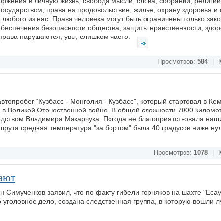
оржения в личную жизнь; свобода мысли, слова, собраний, религии
осударством; права на продовольствие, жилье, охрану здоровья и 
любого из нас. Права человека могут быть ограничены только зако
 обеспечения безопасности общества, защиты нравственности, здор
права нарушаются, увы, слишком часто.
Просмотров:
584
|
К
топробег "Кузбасс - Монголия - Кузбасс", который стартовал в Ке
 в Великой Отечественной войне. В общей сложности 7000 киломе
одством Владимира Макарчука. Погода не благоприятствовала наш
рута средняя температура "за бортом" была 40 градусов ниже ну
Просмотров:
1078
|
К
ают
 Симученков заявил, что по факту гибели горняков на шахте "Есау
 уголовное дело, создана следственная группа, в которую вошли 