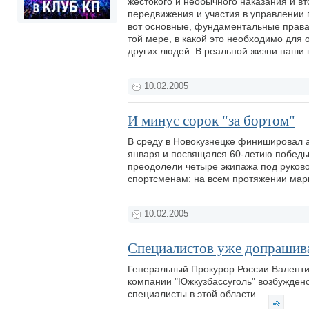
жестокого и необычного наказания и вт
передвижения и участия в управлении г
вот основные, фундаментальные права 
той мере, в какой это необходимо для
других людей. В реальной жизни наши 
10.02.2005
И минус сорок "за бортом"
В среду в Новокузнецке финишировал ав
января и посвящался 60-летию победы
преодолели четыре экипажа под руков
спортсменам: на всем протяжении марш
10.02.2005
Специалистов уже допрашив
Генеральный Прокурор России Валентин
компании "Южкузбассуголь" возбуждено
специалисты в этой области.