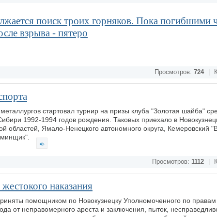
олжается поиск троих горняков. Пока погибшими 
осле взрыва - пятеро
Просмотров:
724
|
К
спорта
 металлургов стартовал турнир на призы клуба "Золотая шайба" ср
ибири 1992-1994 годов рождения. Таковых приехало в Новокузнецк
й областей, Ямало-Ненецкого автономного округа, Кемеровский "
юминщик".
Просмотров:
1112
|
К
з жестокого наказания
 приняты помощником по Новокузнецку Уполномоченного по правам 
ода от неправомерного ареста и заключения, пыток, несправедливо