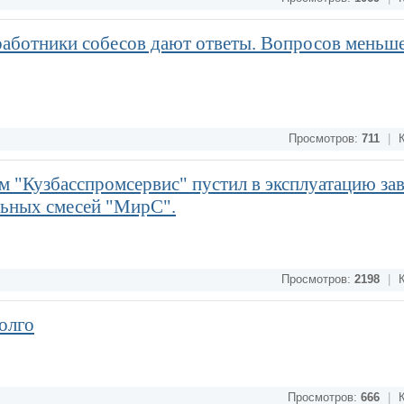
работники собесов дают ответы. Вопросов меньше
Просмотров:
711
|
К
 "Кузбасспромсервис" пустил в эксплуатацию зав
льных смесей "МирС".
Просмотров:
2198
|
К
олго
Просмотров:
666
|
К