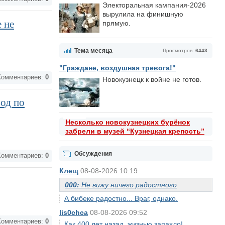
Электоральная кампания-2026
вырулила на финишную
 не
прямую.
Тема месяца
Просмотров:
6443
"Граждане, воздушная тревога!"
омментариев:
0
Новокузнецк к войне не готов.
од по
Несколько новокузнецких бурёнок
забрели в музей “Кузнецкая крепость”
Обсуждения
омментариев:
0
Клещ
08-08-2026 10:19
000:
Не вижу ничего радостного
А бибеке радостно... Враг, однако.
lis0chca
08-08-2026 09:52
омментариев:
0
Как 400 лет назад, жизнью запахло!