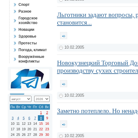
Спорт
Разное
Льготники задают вопросы, 
Городское
становится...
хозяйство
Новации
Здоровье
Протесты
10.02.2005
Погода, климат
Вооружённые
конфликты
Новокузнецкий Торговый Дом
производству сухих строите
10.02.2005
Пн
Вт
Ср
Чт
Пт
Сб
Вс
Заметно потеплело. Но ненад
1
2
3
4
5
6
7
8
9
10
11
12
13
14
15
16
17
18
19
20
21
22
23
24
25
26
27
28
29
30
10.02.2005