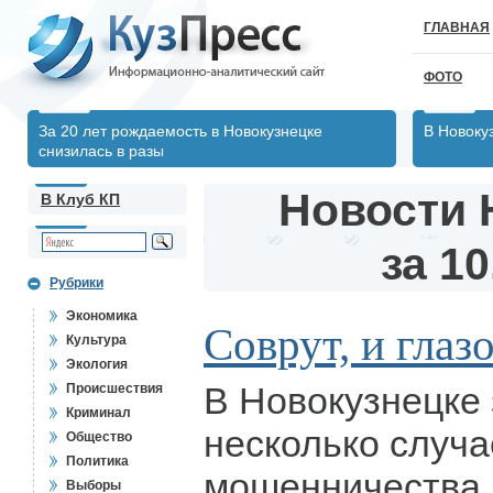
ГЛАВНАЯ
ФОТО
За 20 лет рождаемость в Новокузнецке
В Новоку
снизилась в разы
Новости 
В Клуб КП
за 10
Рубрики
Экономика
Соврут, и глаз
Культура
Экология
В Новокузнецке
Происшествия
Криминал
несколько случа
Общество
Политика
мошенничества 
Выборы