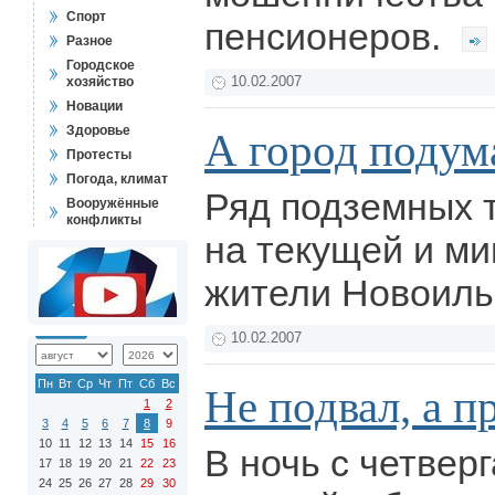
Спорт
пенсионеров.
Разное
Городское
хозяйство
10.02.2007
Новации
Здоровье
А город поду
Протесты
Погода, климат
Ряд подземных 
Вооружённые
конфликты
на текущей и м
жители Новоиль
10.02.2007
Пн
Вт
Ср
Чт
Пт
Сб
Вс
Не подвал, а п
1
2
3
4
5
6
7
8
9
10
11
12
13
14
15
16
В ночь с четверг
17
18
19
20
21
22
23
24
25
26
27
28
29
30