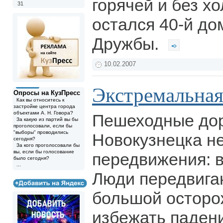
горячей и без х
31
остался 40-й до
Дружбы.
10.02.2007
Экстремальная 
Опросы на КузПресс
Как вы относитесь к
застройке центра города
объектами А. Н. Говора?
Пешеходные дор
За какую из партий вы бы
проголосовали, если бы
"выборы" проводились
Новокузнецка н
сегодня?
За кого проголосовали бы
вы, если бы голосование
передвижения: в
было сегодня?
...
Люди передвига
большой осторо
избежать падени