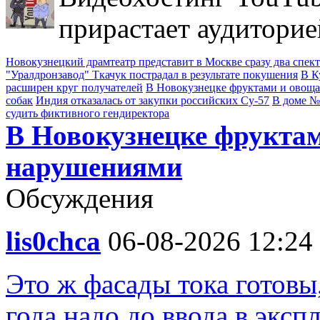
прирастает аудиторие
Новокузнецкий драмтеатр представит в Москве сразу два спек
"Уралдронзавод" Ткачук пострадал в результате покушения
В К
расширен круг получателей
В Новокузнецке фруктами и овощ
собак
Индия отказалась от закупки российских Су-57
В доме №
судить фиктивного гендиректора
В Новокузнецке фруктам
нарушениями
Обсуждения
lis0chca
06-08-2026 12:24
Это ж фасады тока готовы,
года надо до ввода в экс