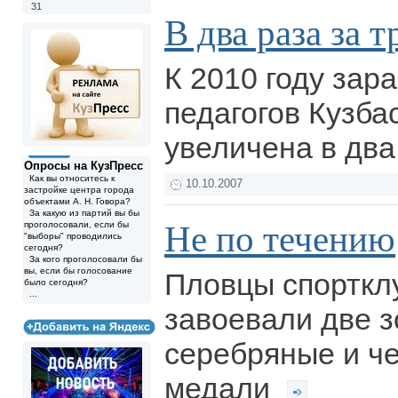
31
В два раза за т
К 2010 году зар
педагогов Кузба
увеличена в два
Опросы на КузПресс
Как вы относитесь к
10.10.2007
застройке центра города
объектами А. Н. Говора?
За какую из партий вы бы
Не по течению
проголосовали, если бы
"выборы" проводились
сегодня?
За кого проголосовали бы
вы, если бы голосование
Пловцы спорткл
было сегодня?
...
завоевали две з
серебряные и ч
медали