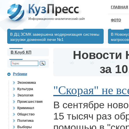
ГЛАВНАЯ
ФОТО
В ДЦ ЗСМК завершена модернизация системы
В Новоку
загрузки доменной печи №1
матросов
Новости 
В Клуб КП
за 10
Рубрики
Экономика
"Скорая" не вс
Культура
Экология
В сентябре ново
Происшествия
Криминал
15 тысяч раз об
Общество
Политика
помощью в "ско
Выборы