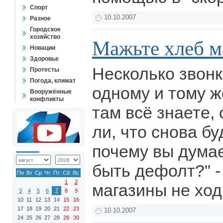
Спорт
10.10.2007
Разное
Городское
хозяйство
Мажьте хлеб м
Новации
Здоровье
Несколько звонк
Протесты
Погода, климат
одному и тому ж
Вооружённые
конфликты
там всё знаете,
ли, что снова бу
почему вы думае
быть дефолт?" - 
Пн
Вт
Ср
Чт
Пт
Сб
Вс
1
2
магазины не ход
7
3
4
5
6
8
9
10
11
12
13
14
15
16
17
18
19
20
21
22
23
10.10.2007
24
25
26
27
28
29
30