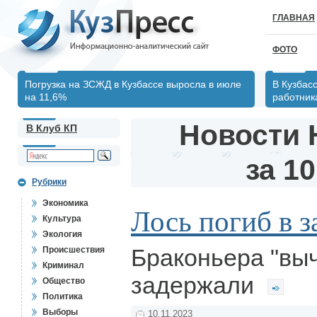
ГЛАВНАЯ
ФОТО
Погрузка на ЗСЖД в Кузбассе выросла в июле
В Кузбас
на 11,6%
работник
Новости 
В Клуб КП
за 10
Рубрики
Экономика
Лось погиб в з
Культура
Экология
Браконьера "вы
Происшествия
Криминал
задержали
Общество
Политика
Выборы
10.11.2023