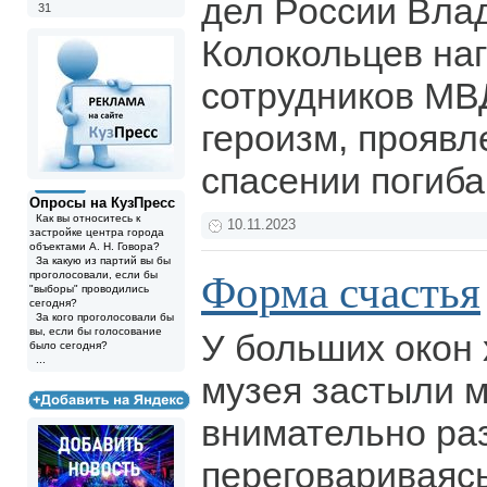
дел России Вла
31
Колокольцев на
сотрудников МВ
героизм, проявл
спасении погиб
Опросы на КузПресс
Как вы относитесь к
10.11.2023
застройке центра города
объектами А. Н. Говора?
За какую из партий вы бы
Форма счастья
проголосовали, если бы
"выборы" проводились
сегодня?
За кого проголосовали бы
вы, если бы голосование
У больших окон
было сегодня?
...
музея застыли м
внимательно ра
переговариваяс