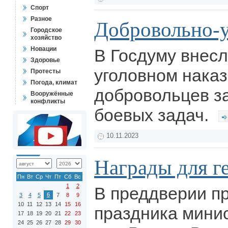
Спорт
Разное
Добровольно-
Городское
хозяйство
Новации
В Госдуму внесл
Здоровье
уголовном нака
Протесты
Погода, климат
добровольцев з
Вооружённые
конфликты
боевых задач.
10.11.2023
Награды для г
Пн
Вт
Ср
Чт
Пт
Сб
Вс
1
2
В преддверии п
6
3
4
5
7
8
9
10
11
12
13
14
15
16
праздника мини
17
18
19
20
21
22
23
24
25
26
27
28
29
30