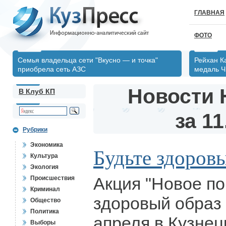
ГЛАВНАЯ
ФОТО
Семья владельца сети "Вкусно — и точка"
Рейхан К
приобрела сеть АЗС
медаль Ч
Новости 
В Клуб КП
за 11
Рубрики
Экономика
Будьте здоров
Культура
Экология
Акция "Новое п
Происшествия
Криминал
здоровый образ
Общество
Политика
апреля в Кузнец
Выборы