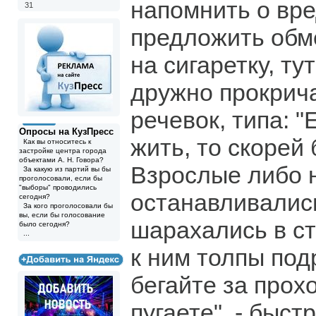
напомнить о вре
31
предложить обм
на сигаретку, ту
дружно прокрича
речевок, типа: 
Опросы на КузПресс
жить, то скорей 
Как вы относитесь к
застройке центра города
объектами А. Н. Говора?
Взрослые либо 
За какую из партий вы бы
проголосовали, если бы
"выборы" проводились
останавливались
сегодня?
За кого проголосовали бы
вы, если бы голосование
шарахались в ст
было сегодня?
...
к ним толпы под
бегайте за прох
пугаете", - быст