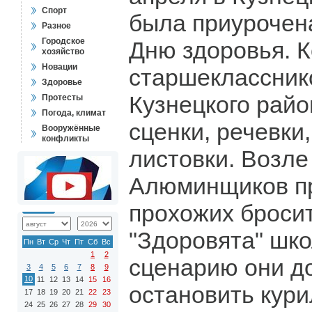
Спорт
была приурочен
Разное
Городское
Дню здоровья. 
хозяйство
Новации
старшеклассник
Здоровье
Кузнецкого райо
Протесты
Погода, климат
сценки, речевки
Вооружённые
конфликты
листовки. Возле
Алюминщиков п
прохожих бросит
"Здоровята" шк
Пн
Вт
Ср
Чт
Пт
Сб
Вс
1
2
сценарию они д
3
4
5
6
7
8
9
10
11
12
13
14
15
16
остановить кур
17
18
19
20
21
22
23
24
25
26
27
28
29
30