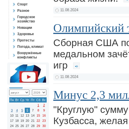
Спорт
11.08.2024
Разное
Городское
хозяйство
Олимпийский 
Новации
Здоровье
Сборная США п
Протесты
Погода, климат
медальном зачё
Вооружённые
конфликты
игр
11.08.2024
Минус 2,3 мил
Пн
Вт
Ср
Чт
Пт
Сб
Вс
1
2
"Круглую" сумму
6
3
4
5
7
8
9
10
11
12
13
14
15
16
Кузбасса, желая
17
18
19
20
21
22
23
24
25
26
27
28
29
30