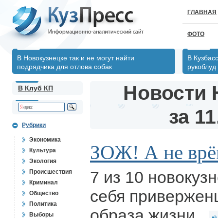
ГЛАВНАЯ
ФОТО
В Новокузнецке так и не могут найти
В Кузбас
подрядчика для отлова собак
рукоблуд
Новости 
В Клуб КП
за 11
Рубрики
Экономика
ЗОЖ! А не врё
Культура
Экология
7 из 10 новокуз
Происшествия
Криминал
себя привержен
Общество
Политика
образа жизни.
Выборы