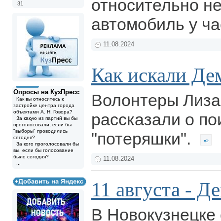
относительно н
31
автомобиль у ч
11.08.2024
Как искали Де
Опросы на КузПресс
Волонтеры Лиза
Как вы относитесь к
застройке центра города
объектами А. Н. Говора?
рассказали о по
За какую из партий вы бы
проголосовали, если бы
"выборы" проводились
"потеряшки".
сегодня?
За кого проголосовали бы
вы, если бы голосование
было сегодня?
11.08.2024
...
11 августа - Д
В Новокузнецке