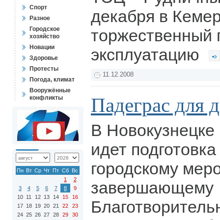
Спорт
декабря в Кемер
Разное
Городское
торжественный п
хозяйство
Новации
эксплуатацию
Здоровье
Протесты
11.12.2008
Погода, климат
Вооружённые
Падеграс для 
конфликты
В Новокузнецке
идет подготовка
городскому мер
Пн
Вт
Ср
Чт
Пт
Сб
Вс
1
2
завершающему
3
4
5
6
7
8
9
10
11
12
13
14
15
16
Благотворитель
17
18
19
20
21
22
23
24
25
26
27
28
29
30