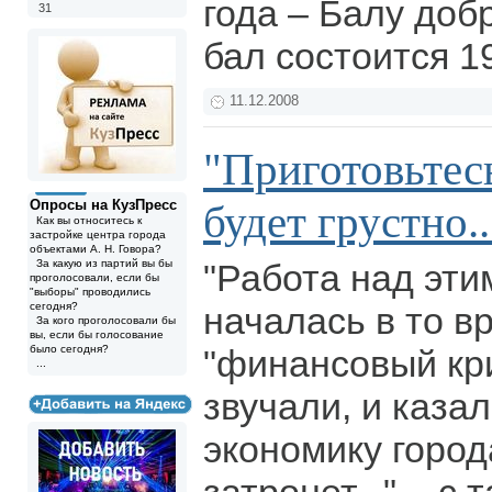
года – Балу доб
31
бал состоится 1
11.12.2008
"Приготовьтесь
Опросы на КузПресс
будет грустно..
Как вы относитесь к
застройке центра города
объектами А. Н. Говора?
За какую из партий вы бы
"Работа над эт
проголосовали, если бы
"выборы" проводились
сегодня?
началась в то в
За кого проголосовали бы
вы, если бы голосование
было сегодня?
"финансовый кри
...
звучали, и казал
экономику город