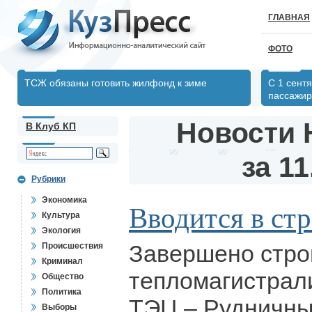
ГЛАВНАЯ
ФОТО
ТСЖ обязаны готовить жилфонд к зиме
С 1 сент
пассажир
Новости 
В Клуб КП
за 11
Рубрики
Экономика
Вводится в ст
Культура
Экология
Завершено стро
Происшествия
Криминал
тепломагистрал
Общество
Политика
ТЭЦ – Рудничны
Выборы