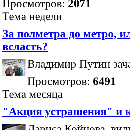
Просмотров:
2071
Тема недели
За полметра до метро, ил
всласть?
Владимир Путин зача
Просмотров:
6491
Тема месяца
"Акция устрашения" и 
Лариса Койнова, вид