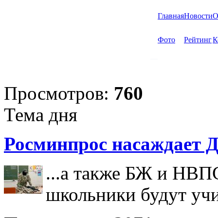
Главная
Новости
О
Фото
Рейтинг
К
Просмотров:
760
Тема дня
Росминпрос насаждает Д
...а также БЖ и НВП
школьники будут учи