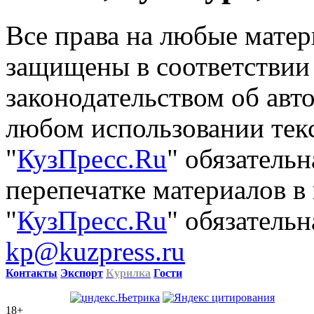
Все права на любые матер
защищены в соответствии
законодательством об авт
любом использовании тек
"
КузПресс.Ru
" обязатель
перепечатке материалов в
"
КузПресс.Ru
" обязательн
kp@kuzpress.ru
Контакты
Экспорт
Курилка
Гости
18+