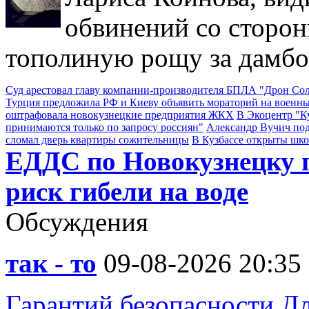
обвинений со сторон
тополиную рощу за дамбо
Суд арестовал главу компании-производителя БПЛА "Дрон С
Турция предложила РФ и Киеву объявить мораторий на военны
оштрафовала новокузнецкие предприятия ЖКХ
В Экоцентр "К
принимаются только по запросу россиян"
Александр Вучич по
сломал дверь квартиры сожительницы
В Кузбассе открыты шк
ЕДДС по Новокузнецку п
риск гибели на воде
Обсуждения
так - то
09-08-2026 20:35
Гарантий безопасности Дл