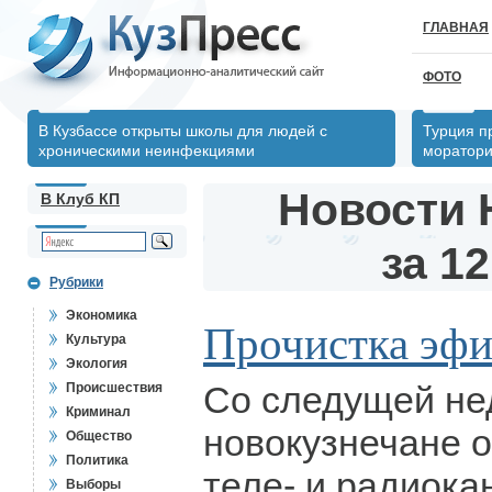
ГЛАВНАЯ
ФОТО
В Кузбассе открыты школы для людей с
Турция п
хроническими неинфекциями
моратори
Новости 
В Клуб КП
за 12
Рубрики
Экономика
Прочистка эфи
Культура
Экология
Со следущей не
Происшествия
Криминал
новокузнечане о
Общество
Политика
теле- и радиока
Выборы