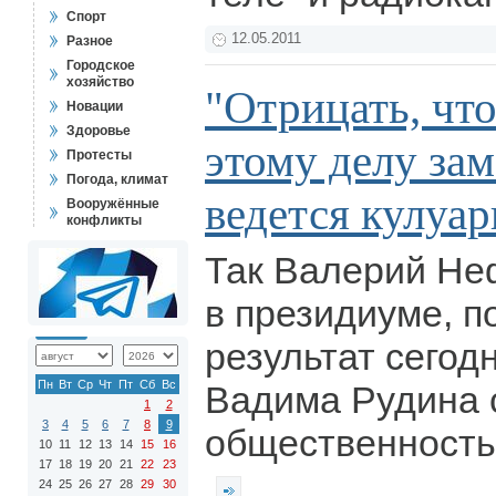
Спорт
12.05.2011
Разное
Городское
хозяйство
"Отрицать, что
Новации
Здоровье
этому делу зам
Протесты
Погода, климат
ведется кулуар
Вооружённые
конфликты
Так Валерий Не
в президиуме, 
результат сегод
Пн
Вт
Ср
Чт
Пт
Сб
Вс
Вадима Рудина 
1
2
3
4
5
6
7
8
9
общественность
10
11
12
13
14
15
16
17
18
19
20
21
22
23
24
25
26
27
28
29
30