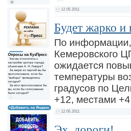
31
12.05.2011
Будет жарко и 
По информации,
Кемеровского Ц
Опросы на КузПресс
Как вы относитесь к
ожидается повы
застройке центра города
объектами А. Н. Говора?
За какую из партий вы бы
температуры воз
проголосовали, если бы
"выборы" проводились
сегодня?
градусов по Це
За кого проголосовали бы
вы, если бы голосование
было сегодня?
+12, местами +
...
12.05.2011
Эх, дороги!..