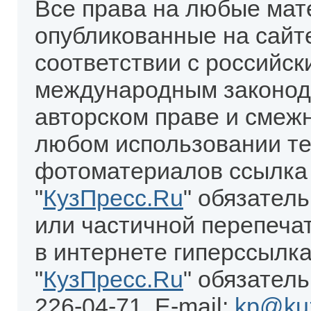
Все права на любые мат
опубликованные на сайт
соответствии с российск
международным законод
авторском праве и смеж
любом использовании те
фотоматериалов ссылка
"
КузПресс.Ru
" обязател
или частичной перепеча
в интернете гиперссылка
"
КузПресс.Ru
" обязатель
226-04-71. E-mail:
kp@kuz