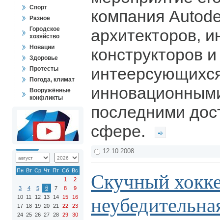
Спорт
компания Autode
Разное
Городское
архитекторов, и
хозяйство
Новации
конструкторов и
Здоровье
интеерсующихс
Протесты
Погода, климат
инновационными
Вооружённые
конфликты
последними дос
сфере.
12.10.2008
Пн
Вт
Ср
Чт
Пт
Сб
Вс
Скучный хокке
1
2
6
3
4
5
7
8
9
10
11
12
13
14
15
16
неубедительна
17
18
19
20
21
22
23
24
25
26
27
28
29
30