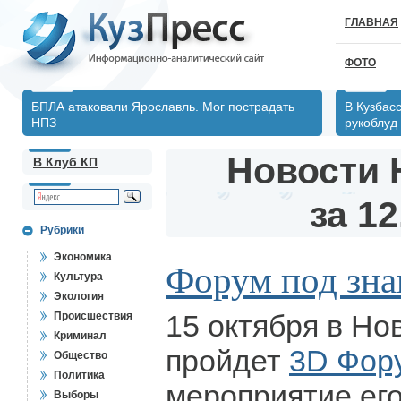
ГЛАВНАЯ
ФОТО
БПЛА атаковали Ярославль. Мог пострадать
В Кузбас
НПЗ
рукоблуд
Новости 
В Клуб КП
за 12
Рубрики
Экономика
Форум под зна
Культура
Экология
15 октября в Но
Происшествия
Криминал
пройдет
3D Фор
Общество
Политика
мероприятие его
Выборы