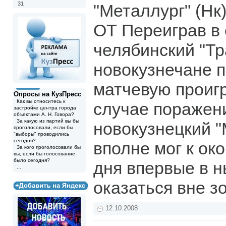
31
"Металлург" (Нк)
ОТ Переиграв в
челябинский "Тр
новокузнечане п
матчевую проиг
Опросы на КузПресс
Как вы относитесь к
случае поражен
застройке центра города
объектами А. Н. Говора?
За какую из партий вы бы
новокузнецкий "
проголосовали, если бы
"выборы" проводились
сегодня?
вполне мог к ок
За кого проголосовали бы
вы, если бы голосование
было сегодня?
дня впервые в 
...
оказаться вне 
12.10.2008