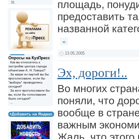
площадь, понуд
31
предоставить та
названной катег
13.05.2005
Опросы на КузПресс
Как вы относитесь к
застройке центра города
Эх, дороги!..
объектами А. Н. Говора?
За какую из партий вы бы
проголосовали, если бы
"выборы" проводились
Во многих стран
сегодня?
За кого проголосовали бы
вы, если бы голосование
поняли, что доро
было сегодня?
...
вообще в стран
важным экономи
Жаль, что этого