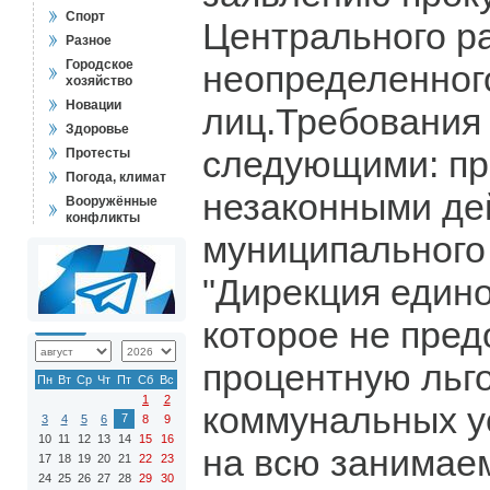
Спорт
Центрального р
Разное
Городское
неопределенного
хозяйство
Новации
лиц.Требования
Здоровье
следующими: пр
Протесты
Погода, климат
незаконными де
Вооружённые
конфликты
муниципального
"Дирекция едино
которое не пред
процентную льго
Пн
Вт
Ср
Чт
Пт
Сб
Вс
1
2
коммунальных у
7
3
4
5
6
8
9
10
11
12
13
14
15
16
на всю занимае
17
18
19
20
21
22
23
24
25
26
27
28
29
30