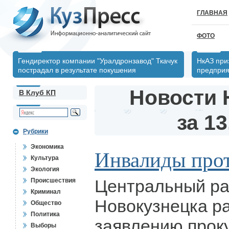
ГЛАВНАЯ
ФОТО
Гендиректор компании "Уралдронзавод" Ткачук
НкАЗ при
пострадал в результате покушения
предпри
Новости 
В Клуб КП
за 13
Рубрики
Экономика
Инвалиды про
Культура
Экология
Центральный ра
Происшествия
Криминал
Новокузнецка р
Общество
Политика
заявлению прок
Выборы