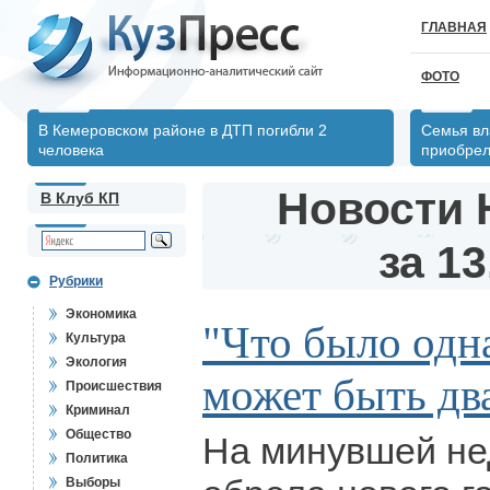
ГЛАВНАЯ
ФОТО
В Кемеровском районе в ДТП погибли 2
Семья вл
человека
приобрел
Новости 
В Клуб КП
за 13
Рубрики
Экономика
"Что было одн
Культура
Экология
может быть дв
Происшествия
Криминал
Общество
На минувшей не
Политика
Выборы