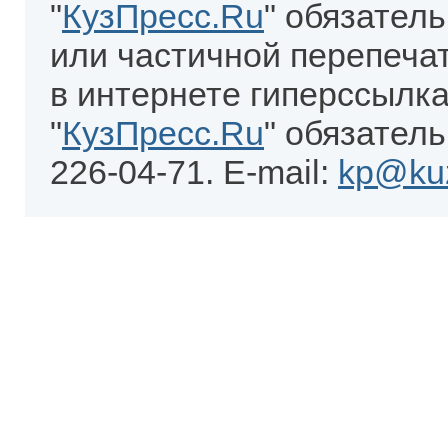
"
КузПресс.Ru
" обязател
или частичной перепеча
в интернете гиперссылка
"
КузПресс.Ru
" обязатель
226-04-71. E-mail:
kp@kuz