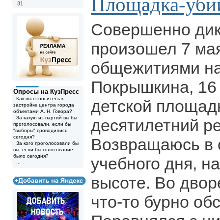
Площадка-уби
31
Совершенно дик
произошел 7 ма
общежитиями на
Покрышкина, 16 
Опросы на КузПресс
Как вы относитесь к
детской площадк
застройке центра города
объектами А. Н. Говора?
За какую из партий вы бы
десятилетний реб
проголосовали, если бы
"выборы" проводились
сегодня?
Возвращаюсь в 
За кого проголосовали бы
вы, если бы голосование
было сегодня?
учебного дня, н
...
высоте. Во двор
что-то бурно об