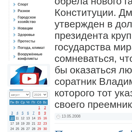
обрела нового г
Спорт
Конституции. Д
Разное
Городское
утвержден в до
хозяйство
Новации
президента кру
Здоровье
Протесты
государства мир
Погода, климат
Вооружённые
сомневаться, чт
конфликты
бы оказаться лю
соратник Влади
которого тот ука
своего преемни
Пн
Вт
Ср
Чт
Пт
Сб
Вс
1
2
3
4
5
6
7
8
9
13.05.2008
10
11
12
13
14
15
16
17
18
19
20
21
22
23
24
25
26
27
28
29
30