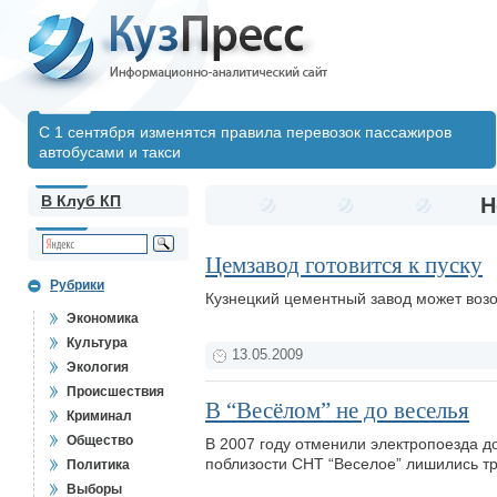
С 1 сентября изменятся правила перевозок пассажиров
автобусами и такси
В Клуб КП
Н
Цемзавод готовится к пуску
Рубрики
Кузнецкий цементный завод может воз
Экономика
Культура
13.05.2009
Экология
Происшествия
В “Весёлом” не до веселья
Криминал
Общество
В 2007 году отменили электропоезда д
поблизости СНТ “Веселое” лишились т
Политика
Выборы