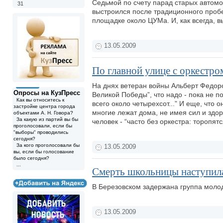
Седьмой по счету парад старых автомо
31
выстроился после традиционного проб
площадке около ЦУМа. И, как всегда, 
13.05.2009
По главной улице с оркестро
На днях ветеран войны Альберт Федор
Опросы на КузПресс
Великой Победы”, что надо - пока не 
Как вы относитесь к
всего около четырехсот...” И еще, что 
застройке центра города
многие лежат дома, не имея сил и здор
объектами А. Н. Говора?
За какую из партий вы бы
человек - “часто без оркестра: торопятс
проголосовали, если бы
"выборы" проводились
сегодня?
За кого проголосовали бы
13.05.2009
вы, если бы голосование
было сегодня?
...
Смерть школьницы наступила
В Березовском задержана группа моло
13.05.2009