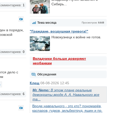
Сибирь...
омментариев:
1
Тема месяца
Просмотров:
6448
ен в порядок,
"Граждане, воздушная тревога!"
ровской
Новокузнецк к войне не готов.
омментариев:
0
Вкладчики больше доверяют
необанкам
ется дело с
Обсуждения
им
Клещ
08-08-2026 12:45
Mr. Nemo:
В этом плане реальные
омментариев:
6
демократы вроде А. А. Навального все
та...
Вроде наврального - это кто? пономарёв,
каспаров, гудков, зильбертруд, яшин и пр.