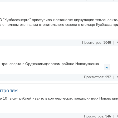
 "Кузбассэнерго" приступило к остановке циркуляции теплоносите
е о полном окончании отопительного сезона в столице Кузбасса пр
Просмотров:
3046
|
К
я транспорта в Орджоникидзевском районе Новокузнецка.
Просмотров:
957
|
К
нтролем
ее 10 тысяч рублей изъято в коммерческих предприятиях Новоильин
Просмотров:
946
|
К