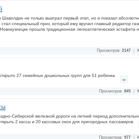
й
р Шаволдин не только выиграл первый этап, но и показал абсолют
 стал специальный приз, который ему вручил главный редактор газ
в Новокузнецке прошла традиционная легкоатлетическая эстафета н
Просмотров:
2147
|
К
открыто 27 семейных дошкольных групп для 51 ребенка.
Просмотров:
845
|
К
сы
падно-Сибирской железной дороги на летний период дополнительно
крыть 2 кассы и 20 кассовых окон для пригородных пассажиров.
Просмотров:
977
|
К