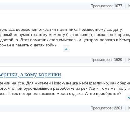
Просмотров:
1677
|
К
тоялась церемония открытия памятника Неизвестному солдату.
ровый монумент к этому моменту был почищен, покрашен и привед
 достойно. Этот памятник стал смысловым центром первого в Кеме
рожан в память о детях войны.
Просмотров:
1620
|
К
вершки, а кому корешки
ении на Усе. Для жителей Новокузнецка небезразлично, как оберн
го, что при буро-взрывной разработке из рек Уса и Томь мы получ
сь. Плюс потеряем таежные места отдыха. А что приобретем?
Просмотров:
2261
|
К