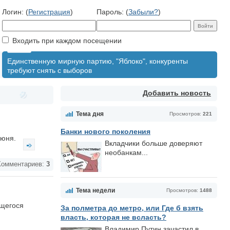
Логин: (
Регистрация
)
Пароль: (
Забыли?
)
Входить при каждом посещении
Единственную мирную партию, "Яблоко", конкуренты
требуют снять с выборов
Добавить новость
Тема дня
Просмотров:
221
Банки нового поколения
июня.
Вкладчики больше доверяют
необанкам...
омментариев:
3
Тема недели
Просмотров:
1488
ящегося
За полметра до метро, или Где б взять
власть, которая не всласть?
Владимир Путин зачастил в