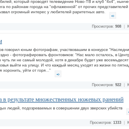
билей, который проводят телевидение Ново-ТВ и клуб “4х4”, нынче
ега по районам города на “офлаженной” от прочих представителей
вызвал огромный интерес у любителей раритетных авто.
Просмотров:
908
|
К
м
ов говорил юным фотографам, участвовашим в конкурсе “Наследн
поздно - фотографировать фронтовиков: “Нас мало осталось, в Цен
он чуть ли не самый молодой, хотя в декабре будет уже восемьдесят 
овья выйти на улицу. И что каждый месяц уходят из жизни по пятн
я хоронить, уйти от горя...”
Просмотров:
922
|
К
 в результате множественных ножевых ранений
дых людей, подозреваемых в совершении двух зверских убийств
Просмотров:
1333
|
К