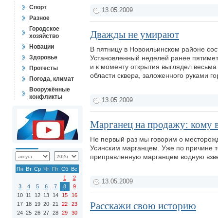
Спорт
13.05.2009
Разное
Городское
Дважды не умирают
хозяйство
Новации
В пятницу в Новоильинском районе сос
Здоровье
Установленный неделей ранее пятимет
и к моменту открытия выглядел весьма
Протесты
области сквера, заложенного руками го
Погода, климат
Вооружённые
конфликты
13.05.2009
Марганец на продажу: кому 
Не первый раз мы говорим о месторожд
Усинским марганцем. Уже по причине то
приправленную марганцем водную взве
Пн
Вт
Ср
Чт
Пт
Сб
Вс
1
2
13.05.2009
3
4
5
6
7
8
9
10
11
12
13
14
15
16
Расскажи свою историю
17
18
19
20
21
22
23
24
25
26
27
28
29
30