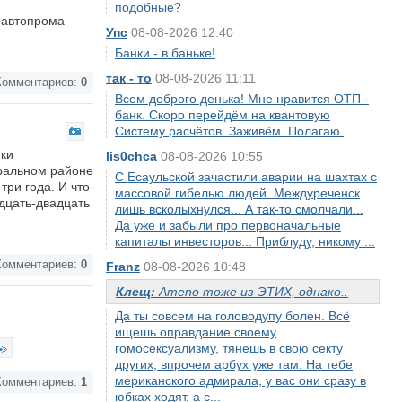
подобные?
 автопрома
Упс
08-08-2026 12:40
Банки - в баньке!
так - то
08-08-2026 11:11
омментариев:
0
Всем доброго денька! Мне нравится ОТП -
банк. Скоро перейдём на квантовую
Систему расчётов. Заживём. Полагаю.
ики
lis0chca
08-08-2026 10:55
тральном районе
С Есаульской зачастили аварии на шахтах с
три года. И что
массовой гибелью людей. Междуреченск
адцать-двадцать
лишь всколыхнулся... А так-то смолчали...
Да уже и забыли про первоначальные
капиталы инвесторов... Приблуду, никому ...
омментариев:
0
Franz
08-08-2026 10:48
Клещ:
Аmeno тоже из ЭТИХ, однако..
Да ты совсем на головодупу болен. Всё
ищешь оправдание своему
гомосексуализму, тянешь в свою секту
других, впрочем арбух уже там. На тебе
мериканского адмирала, у вас они сразу в
омментариев:
1
юбках ходят, а с...