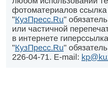
любом использовании те
фотоматериалов ссылка
"
КузПресс.Ru
" обязател
или частичной перепеча
в интернете гиперссылка
"
КузПресс.Ru
" обязатель
226-04-71. E-mail:
kp@kuz