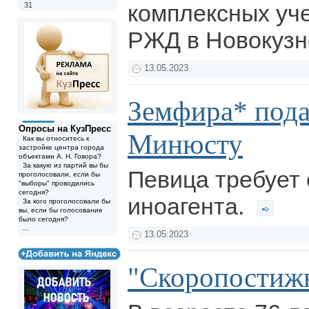
комплексных уче
31
РЖД в Новокузн
13.05.2023
Земфира* пода
Опросы на КузПресс
Минюсту
Как вы относитесь к
застройке центра города
объектами А. Н. Говора?
За какую из партий вы бы
Певица требует 
проголосовали, если бы
"выборы" проводились
сегодня?
иноагента.
За кого проголосовали бы
вы, если бы голосование
было сегодня?
...
13.05.2023
"Скоропостижн