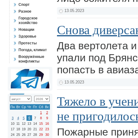
Спорт
13.05.2023
Разное
Городское
хозяйство
Снова диверсан
Новации
Здоровье
Два вертолета и
Протесты
Погода, климат
упали под Брянс
Вооружённые
конфликты
попасть в авиаз
13.05.2023
Тяжело в учени
Пн
Вт
Ср
Чт
Пт
Сб
Вс
не пригодилос
1
2
6
3
4
5
7
8
9
10
11
12
13
14
15
16
Пожарные приня
17
18
19
20
21
22
23
24
25
26
27
28
29
30