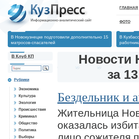
ГЛАВНАЯ
ФОТО
В Новокузнецке подготовили дополнительно 15
В Кузбас
матросов-спасателей
работник
Новости 
В Клуб КП
за 13
Рубрики
Экономика
Бездельник и 
Культура
Экология
Жительница Нов
Происшествия
Криминал
оказалась избит
Общество
Политика
лицо сожителя 
Выборы