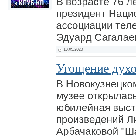
В возрасте 76 л
президент Наци
ассоциации тел
Эдуард Сагалае
13.05.2023
Угощение дух
В Новокузнецко
музее открылас
юбилейная выст
произведений Л
Арбачаковой "Ш