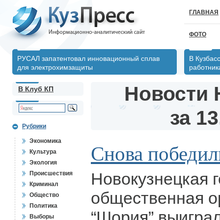
ГЛАВНАЯ
ФОТО
РУСАЛ запатентовал инновационный сплав
В Кузбас
для электрохимзащиты
работник
Новости 
В Клуб КП
за 13
Рубрики
Экономика
Снова победил
Культура
Экология
Новокузнецкая 
Происшествия
Криминал
общественная о
Общество
Политика
“Шория” выиграл
Выборы