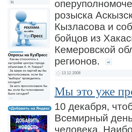
оперуполномоче
31
розыска Аскызс
Кызласова и со
бойцов из Хакас
Кемеровской обл
Опросы на КузПресс
регионов.
Как вы относитесь к
застройке центра города
объектами А. Н. Говора?
За какую из партий вы бы
13.12.2008
проголосовали, если бы
"выборы" проводились
сегодня?
За кого проголосовали бы
Мы это уже пр
вы, если бы голосование
было сегодня?
...
10 декабря, что
Всемирный день
человека. Наиб