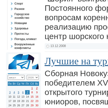
Спорт
Постоянного фо
Разное
Городское
вопросам корен
хозяйство
Новации
реализацию про
Здоровье
центр шорского 
Протесты
Погода, климат
Вооружённые
13.12.2008
конфликты
Лучшие на тур
Сборная Новоку
победителем XV
Пн
Вт
Ср
Чт
Пт
Сб
Вс
1
2
открытого турни
7
3
4
5
6
8
9
10
11
12
13
14
15
16
юниоров, посвя
17
18
19
20
21
22
23
24
25
26
27
28
29
30