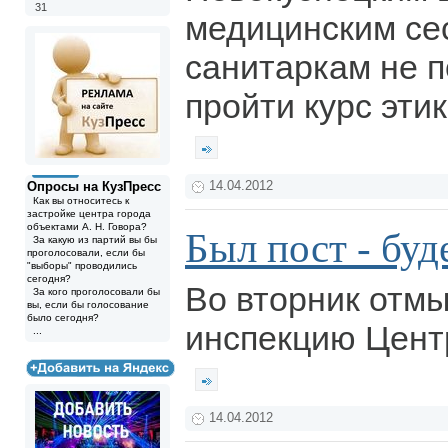
31
медицинским се
санитаркам не 
пройти курс эти
Опросы на КузПресс
14.04.2012
Как вы относитесь к
застройке центра города
объектами А. Н. Говора?
Был пост - буд
За какую из партий вы бы
проголосовали, если бы
"выборы" проводились
сегодня?
Во вторник отм
За кого проголосовали бы
вы, если бы голосование
было сегодня?
инспекцию Цент
...
14.04.2012