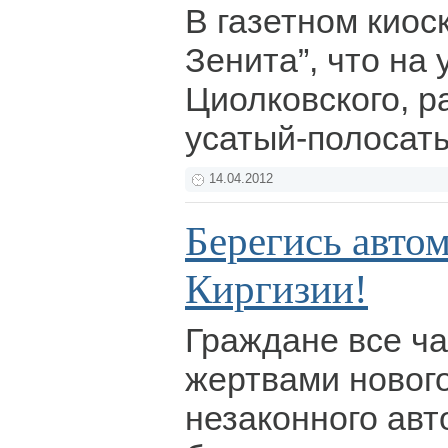
В газетном киос
Зенита”, что на 
Циолковского, р
усатый-полосат
14.04.2012
Берегись авто
Киргизии!
Граждане все ч
жертвами новог
незаконного ав