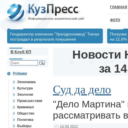
ГЛАВНАЯ
ФОТО
Гендиректор компании "Уралдронзавод" Ткачук
Погрузка
пострадал в результате покушения
на 11,6%
Новости 
В Клуб КП
за 14
Рубрики
Экономика
Суд да дело
Культура
Экология
"Дело Мартина" 
Происшествия
Криминал
рассматривать в
Общество
Политика
Выборы
14.04.2012