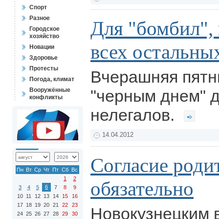
Спорт
Разное
Для "бомбил",
Городское
хозяйство
всех остальны
Новации
Здоровье
Протесты
Вчерашняя пятни
Погода, климат
Вооружённые
"черным днем" д
конфликты
нелегалов.
14.04.2012
Согласие роди
Пн
Вт
Ср
Чт
Пт
Сб
Вс
1
2
обязательно
6
3
4
5
7
8
9
10
11
12
13
14
15
16
17
18
19
20
21
22
23
Новокузнецким 
24
25
26
27
28
29
30