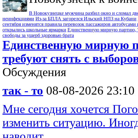
В Новокузнецке мужчина разбил окно и сломал д
неинфекциями
Из-за БПЛА загорелся Ильский НПЗ на Кубани
сентября изменятся правила перевозок пассажиров автобусами 
открылись школьные ярмарки
Единственную мирную партию, "
свободы за ущерб здоровью брата
Единственную мирную п
требуют снять с выборо
Обсуждения
так - то
08-08-2026 23:10
Мне сегодня хочется Пого
изменить ситуацию. Иногд
наводит.