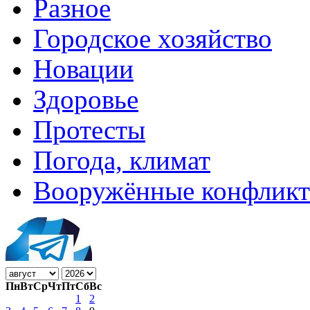
Разное
Городское хозяйство
Новации
Здоровье
Протесты
Погода, климат
Вооружённые конфлик
Пн
Вт
Ср
Чт
Пт
Сб
Вс
1
2