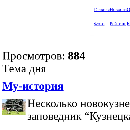
Главная
Новости
О
Фото
Рейтинг
К
Просмотров:
884
Тема дня
Му-история
Несколько новокузне
заповедник “Кузнецк