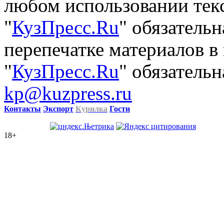
любом использовании тек
"
КузПресс.Ru
" обязатель
перепечатке материалов в
"
КузПресс.Ru
" обязательн
kp@kuzpress.ru
Контакты
Экспорт
Курилка
Гости
18+