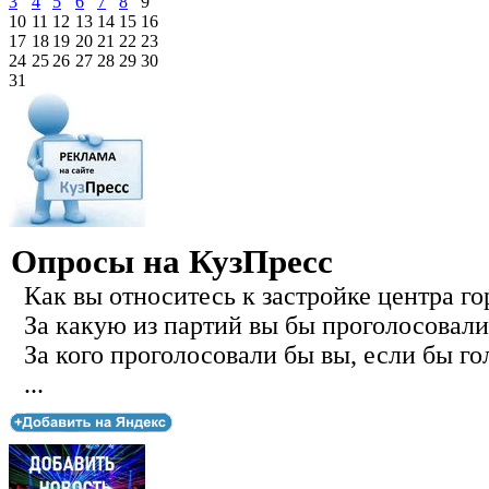
3
4
5
6
7
8
9
10
11
12
13
14
15
16
17
18
19
20
21
22
23
24
25
26
27
28
29
30
31
Опросы на КузПресс
Как вы относитесь к застройке центра го
За какую из партий вы бы проголосовали
За кого проголосовали бы вы, если бы го
...