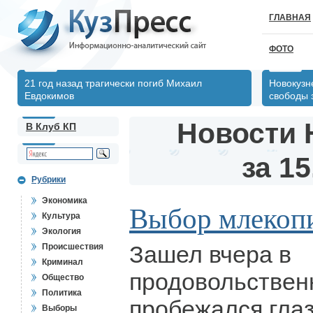
ГЛАВНАЯ
ФОТО
21 год назад трагически погиб Михаил
Новокузн
Евдокимов
свободы 
Новости 
В Клуб КП
за 15
Рубрики
Экономика
Выбор млеко
Культура
Экология
Зашел вчера в
Происшествия
Криминал
продовольствен
Общество
Политика
пробежался глаз
Выборы