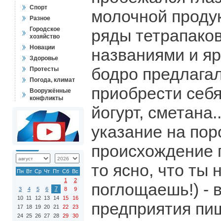
Спорт
молочной проду
Разное
Городское
ряды тетрапаков
хозяйство
Новации
названиями и я
Здоровье
бодро предлага
Протесты
Погода, климат
приобрести себя
Вооружённые
конфликты
йогурт, сметана.
указание на по
происхождение п
то ясно, что ты
Пн
Вт
Ср
Чт
Пт
Сб
Вс
1
2
поглощаешь!) - 
7
3
4
5
6
8
9
10
11
12
13
14
15
16
предприятия пи
17
18
19
20
21
22
23
24
25
26
27
28
29
30