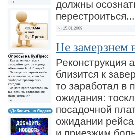
должны осознат
31
перестроиться..
15.01.2009
Не замерзнем 
Опросы на КузПресс
Реконструкция 
Как вы относитесь к
застройке центра города
объектами А. Н. Говора?
близится к заве
За какую из партий вы бы
проголосовали, если бы
"выборы" проводились
то заработал в 
сегодня?
За кого проголосовали бы
вы, если бы голосование
ожидания: тоскл
было сегодня?
...
посадочной пла
ожидании рейса
и приезжим бол