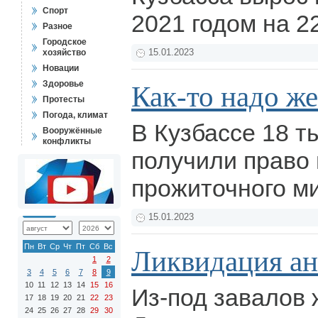
Спорт
2021 годом на 2
Разное
Городское
хозяйство
15.01.2023
Новации
Здоровье
Как-то надо же
Протесты
Погода, климат
В Кузбассе 18 т
Вооружённые
конфликты
получили право
прожиточного м
15.01.2023
Пн
Вт
Ср
Чт
Пт
Сб
Вс
Ликвидация ан
1
2
3
4
5
6
7
8
9
10
11
12
13
14
15
16
Из-под завалов 
17
18
19
20
21
22
23
24
25
26
27
28
29
30