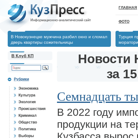
ГЛАВНАЯ
ФОТО
В Новокузнецке мужчина разбил окно и сломал
Турция п
дверь квартиры сожительницы
моратори
Новости 
В Клуб КП
за 15
Рубрики
Экономика
Семнадцать ты
Культура
Экология
В 2022 году им
Происшествия
Криминал
продукции на т
Общество
Политика
Кузбасса вырос 
Выборы