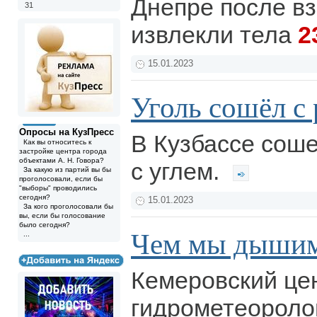
Днепре после в
31
извлекли тела
2
15.01.2023
Уголь сошёл с 
Опросы на КузПресс
В Кузбассе соше
Как вы относитесь к
застройке центра города
объектами А. Н. Говора?
с углем.
За какую из партий вы бы
проголосовали, если бы
"выборы" проводились
сегодня?
15.01.2023
За кого проголосовали бы
вы, если бы голосование
было сегодня?
Чем мы дыши
...
Кемеровский це
гидрометеороло