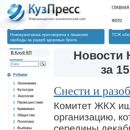
ГЛАВНАЯ
ФОТО
Новокузнечанка приговорена к лишению
ТСЖ обяз
свободы за ущерб здоровью брата
Новости 
В Клуб КП
за 15
Рубрики
Экономика
Снести и разо
Культура
Экология
Комитет ЖКХ ищ
Происшествия
Криминал
организацию, ко
Общество
Политика
середины декаб
Выборы