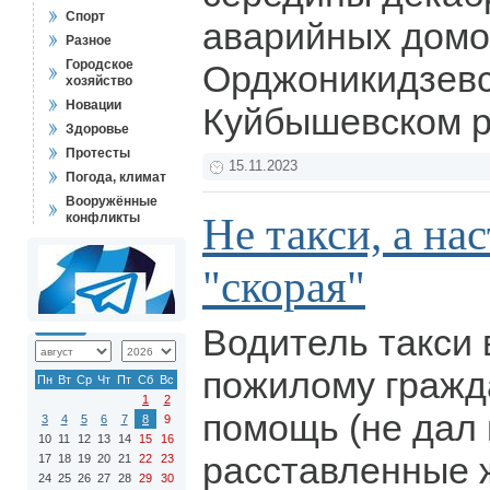
Спорт
аварийных домо
Разное
Городское
Орджоникидзевс
хозяйство
Новации
Куйбышевском 
Здоровье
Протесты
15.11.2023
Погода, климат
Вооружённые
Не такси, а на
конфликты
"скорая"
Водитель такси 
пожилому гражд
Пн
Вт
Ср
Чт
Пт
Сб
Вс
1
2
помощь (не дал 
3
4
5
6
7
8
9
10
11
12
13
14
15
16
расставленные ж
17
18
19
20
21
22
23
24
25
26
27
28
29
30