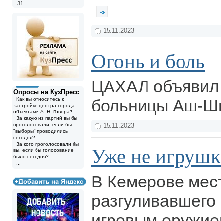
31
15.11.2023
Огонь и боль
ЦАХАЛ объявил 
Опросы на КузПресс
Как вы относитесь к
больницы Аш-Ши
застройке центра города
объектами А. Н. Говора?
За какую из партий вы бы
проголосовали, если бы
15.11.2023
"выборы" проводились
сегодня?
За кого проголосовали бы
Уже не игруш
вы, если бы голосование
было сегодня?
...
В Кемерове мест
разгуливавшего 
игровым оружие