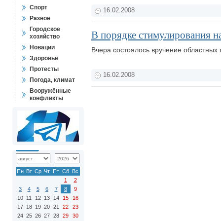
Спорт
16.02.2008
Разное
Городское
В порядке стимулирования н
хозяйство
Новации
Вчера состоялось вручение областных 
Здоровье
Протесты
16.02.2008
Погода, климат
Вооружённые
конфликты
Пн
Вт
Ср
Чт
Пт
Сб
Вс
1
2
3
4
5
6
7
8
9
10
11
12
13
14
15
16
17
18
19
20
21
22
23
24
25
26
27
28
29
30