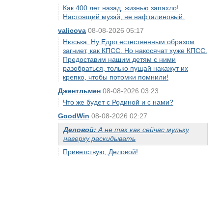
Как 400 лет назад, жизнью запахло!
Настоящий музэй, не нафталиновый.
valicova
08-08-2026 05:17
Нюська, Ну Едро естественным образом
загниет, как КПСС. Но накосячат хуже КПСС.
Предоставим нашим детям с ними
разобраться, только пущай накажут их
крепко, чтобы потомки помнили!
Джентльмен
08-08-2026 03:23
Что же будет с Родиной и с нами?
GoodWin
08-08-2026 02:27
Деловой:
А не так как сейчас мульку
наверху раскидывать
Приветствую, Деловой!