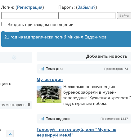
Логин: (
Регистрация
)
Пароль: (
Забыли?
)
Входить при каждом посещении
21 год назад трагически погиб Михаил Евдокимов
Добавить новость
Тема дня
Просмотров:
73
Му-история
ции с
Несколько новокузнецких
бурёнок забрели в музей-
заповедник “Кузнецкая крепость”
под открытым небом.
омментариев:
6
Тема недели
Просмотров:
1447
Голосуй - не голосуй, или "Муля, не
а.
нервируй меня!"