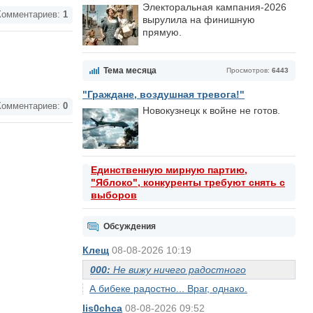
Электоральная кампания-2026
омментариев:
1
вырулила на финишную
прямую.
Тема месяца
Просмотров:
6443
"Граждане, воздушная тревога!"
омментариев:
0
Новокузнецк к войне не готов.
Единственную мирную партию,
"Яблоко", конкуренты требуют снять с
выборов
Обсуждения
Клещ
08-08-2026 10:19
000:
Не вижу ничего радостного
А бибеке радостно... Враг, однако.
lis0chca
08-08-2026 09:52