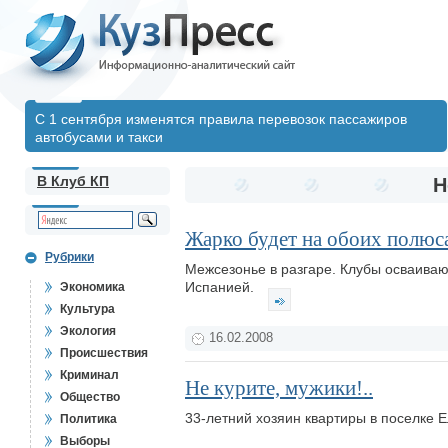
С 1 сентября изменятся правила перевозок пассажиров
автобусами и такси
В Клуб КП
Н
Жарко будет на обоих полюс
Рубрики
Межсезонье в разгаре. Клубы осваива
Испанией.
Экономика
Культура
Экология
16.02.2008
Происшествия
Криминал
Не курите, мужики!..
Общество
33-летний хозяин квартиры в поселке 
Политика
Выборы