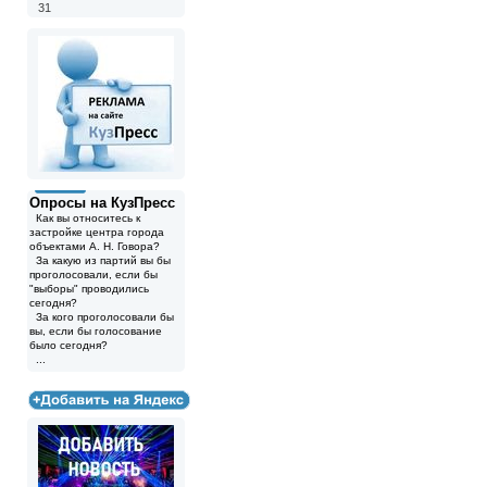
31
Опросы на КузПресс
Как вы относитесь к
застройке центра города
объектами А. Н. Говора?
За какую из партий вы бы
проголосовали, если бы
"выборы" проводились
сегодня?
За кого проголосовали бы
вы, если бы голосование
было сегодня?
...