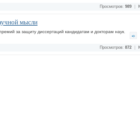
Просмотров:
989
|
К
аучной мысли
премий за защиту диссертаций кандидатам и докторам наук.
Просмотров:
872
|
К