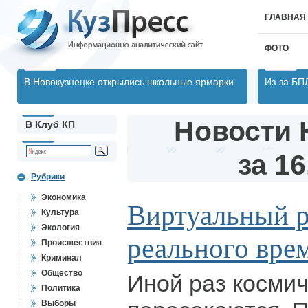
ГЛАВНАЯ
ФОТО
В Новокузнецке открылись школьные ярмарки
Из-за БП
Новости 
В Клуб КП
за 16
Рубрики
Экономика
Виртуальный 
Культура
Экология
реального вре
Происшествия
Криминал
Общество
Иной раз космич
Политика
Выборы