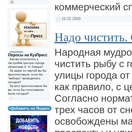
31
коммерческий сп
16.02.2009
Надо чистить. 
Народная мудро
Опросы на КузПресс
Как вы относитесь к
чистить рыбу с 
застройке центра города
объектами А. Н. Говора?
За какую из партий вы бы
улицы города от
проголосовали, если бы
"выборы" проводились
сегодня?
как правило, с 
За кого проголосовали бы
вы, если бы голосование
было сегодня?
Согласно нормат
...
трех часов от с
освобождены ма