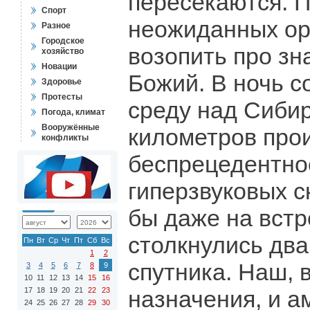
пересекаются. П
Спорт
неожиданных орб
Разное
Городское
возопить про зн
хозяйство
Новации
Божий. В ночь с
Здоровье
Протесты
среду над Сиби
Погода, климат
Вооружённые
километров про
конфликты
беспрецедентно
гиперзвуковых с
бы даже на встр
столкнулись два
Пн
Вт
Ср
Чт
Пт
Сб
Вс
1
2
спутника. Наш, 
3
4
5
6
7
8
9
10
11
12
13
14
15
16
17
18
19
20
21
22
23
назначения, и а
24
25
26
27
28
29
30