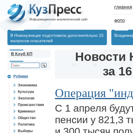
ГЛАВНАЯ
ФОТО
В Новокузнецке подготовили дополнительно 15
Владимир
матросов-спасателей
Новости 
В Клуб КП
за 16
Рубрики
Экономика
Операция "инд
Культура
Экология
С 1 апреля буду
Происшествия
Криминал
пенсии у 821,3 
Общество
Политика
и 300 тысяч пол
Выборы