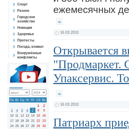
Спорт
ежемесячных де
Разное
Городское
хозяйство
Новации
16.03.2010
Здоровье
Протесты
Открывается в
Погода, климат
Вооружённые
конфликты
"Продмаркет. 
Упаксервис. Т
Пн
Вт
Ср
Чт
Пт
Сб
Вс
16.03.2010
1
2
7
3
4
5
6
8
9
10
11
12
13
14
15
16
Патриарх прие
17
18
19
20
21
22
23
24
25
26
27
28
29
30