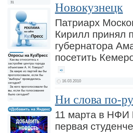
31
Новокузнецк
Патриарх Москов
Кирилл принял 
губернатора Ам
посетить Кемеро
Опросы на КузПресс
Как вы относитесь к
застройке центра города
объектами А. Н. Говора?
За какую из партий вы бы
проголосовали, если бы
"выборы" проводились
16.03.2010
сегодня?
За кого проголосовали бы
вы, если бы голосование
было сегодня?
Ни слова по-р
...
11 марта в НФИ
первая студенч