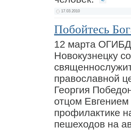
17.03.2010
Побойтесь Бог
12 марта ОГИБДД
Новокузнецку с
священнослужи
православной ц
Георгия Победо
отцом Евгением
профилактике н
пешеходов на а