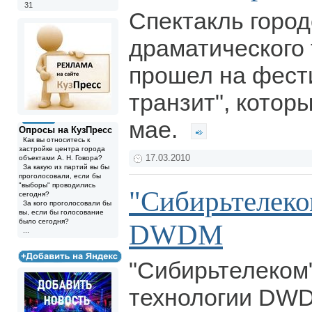
31
Спектакль город
драматического 
прошел на фест
транзит", котор
мае.
Опросы на КузПресс
Как вы относитесь к
застройке центра города
17.03.2010
объектами А. Н. Говора?
За какую из партий вы бы
проголосовали, если бы
"выборы" проводились
"Сибирьтелеко
сегодня?
За кого проголосовали бы
вы, если бы голосование
было сегодня?
DWDM
...
"Сибирьтелеком
технологии DW