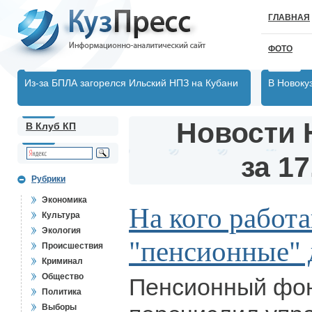
ГЛАВНАЯ
ФОТО
Из-за БПЛА загорелся Ильский НПЗ на Кубани
В Новоку
Новости 
В Клуб КП
за 17
Рубрики
Экономика
На кого работ
Культура
Экология
"пенсионные" 
Происшествия
Криминал
Общество
Пенсионный фо
Политика
Выборы