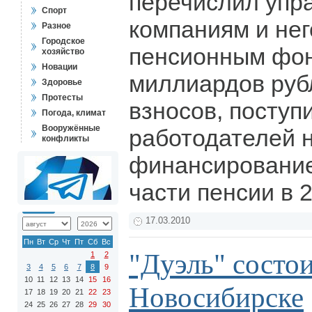
перечислил уп
Спорт
компаниям и не
Разное
Городское
пенсионным фо
хозяйство
Новации
миллиардов руб
Здоровье
Протесты
взносов, поступ
Погода, климат
Вооружённые
работодателей 
конфликты
финансирование
части пенсии в 
17.03.2010
Пн
Вт
Ср
Чт
Пт
Сб
Вс
"Дуэль" состои
1
2
3
4
5
6
7
8
9
10
11
12
13
14
15
16
Новосибирске
17
18
19
20
21
22
23
24
25
26
27
28
29
30