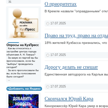
31
О приоритетах
В Кремле назвали "оправданными" отк
17.07.2025
Право на труд, право на отды
18% жителей Кузбасса признались, что 
Опросы на КузПресс
Как вы относитесь к
застройке центра города
объектами А. Н. Говора?
17.07.2025
За какую из партий вы бы
проголосовали, если бы
"выборы" проводились
Дорогу делать не спешат
сегодня?
За кого проголосовали бы
вы, если бы голосование
Единственная автодорога на Карлык в
было сегодня?
...
17.07.2025
Скончался Юрий Кара
Кинорежиссёр Юрий Кара умер в возрас