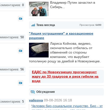
Владимир Путин зачастил в
омментариев:
0
Сибирь...
Тема месяца
Просмотров:
6490
"Акция устрашения" и кассационное
мментариев:
50
решение
Лариса Койнова, видимо,
окончательно отбилась от
обвинений со стороны
компании, что вырубает
тополиную рощу за дамбой в Новокузнецке.
мментариев:
56
ЕДДС по Новокузнецку прогнозирует
жару до 33 градусов и риск гибели на
воде
Обсуждения
valicova
09-08-2026 16:18
омментариев:
5
Человек био-социальное существо. Био - эт