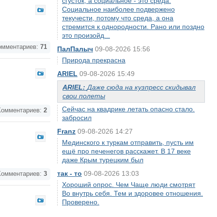
сгусток, а социальное - это среда.
Социальное наиболее подвержено
текучести, потому что среда, а она
стремится к однородности. Рано или поздно
это произойд...
мментариев:
71
ПалПалыч
09-08-2026 15:56
Природа прекрасна
ARIEL
09-08-2026 15:49
ARIEL:
Даже сюда на кузпресс скидывал
свои полеты
Сейчас на квадрике летать опасно стало.
омментариев:
2
забросил
Franz
09-08-2026 14:27
Мединского к туркам отправить, пусть им
ещё про печенегов расскажет. В 17 веке
даже Крым турецким был
так - то
09-08-2026 13:03
омментариев:
3
Хороший опрос. Чем Чаще люди смотрят
Во внутрь себя. Тем и здоровее отношения.
Проверено.