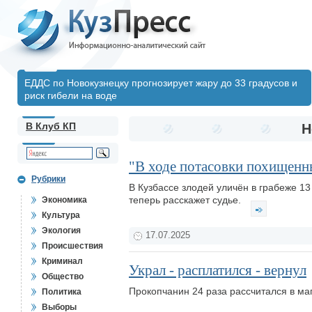
ЕДДС по Новокузнецку прогнозирует жару до 33 градусов и
риск гибели на воде
В Клуб КП
Н
"В ходе потасовки похищенн
Рубрики
В Кузбассе злодей уличён в грабеже 13
теперь расскажет судье.
Экономика
Культура
Экология
17.07.2025
Происшествия
Криминал
Украл - расплатился - вернул
Общество
Прокопчанин 24 раза рассчитался в ма
Политика
Выборы