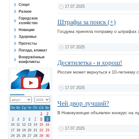
Спорт
17.07.2025
Разное
Городское
Штрафы за поиск (+)
хозяйство
Новации
Госдума приняла поправку о штрафах 
Здоровье
Протесты
17.07.2025
Погода, климат
Вооружённые
Десятилетка - и хорош!
конфликты
Россия может вернуться к 10-летнему
17.07.2025
Чей двор лучший?
Пн
Вт
Ср
Чт
Пт
Сб
Вс
В Новокузнецке объявлен конкурс на 
1
2
3
4
5
6
7
8
9
10
11
12
13
14
15
16
17.07.2025
17
18
19
20
21
22
23
24
25
26
27
28
29
30