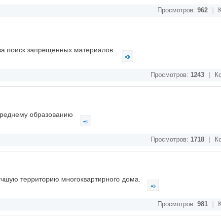
Просмотров:
962
|
К
за поиск запрещенных материалов.
Просмотров:
1243
|
Ко
 среднему образованию
Просмотров:
1718
|
Ко
лучшую территорию многоквартирного дома.
Просмотров:
981
|
К