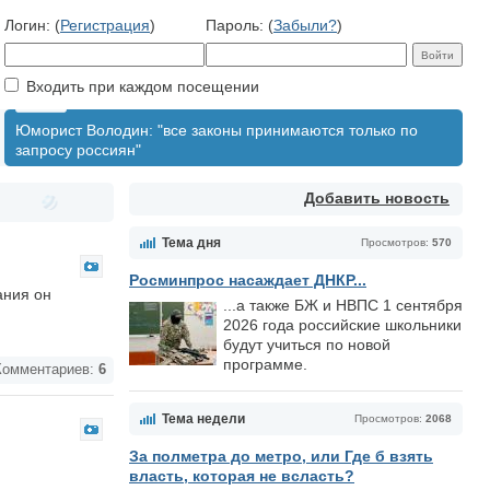
Логин: (
Регистрация
)
Пароль: (
Забыли?
)
Входить при каждом посещении
Юморист Володин: "все законы принимаются только по
запросу россиян"
Добавить новость
Тема дня
Просмотров:
570
Росминпрос насаждает ДНКР...
ания он
...а также БЖ и НВПС 1 сентября
2026 года российские школьники
будут учиться по новой
программе.
омментариев:
6
Тема недели
Просмотров:
2068
За полметра до метро, или Где б взять
власть, которая не всласть?