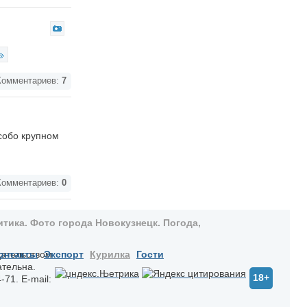
омментариев:
7
собо крупном
омментариев:
0
тика. Фото города Новокузнецк. Погода,
дательством
онтакты
Экспорт
Курилка
Гости
ательна.
18+
-71. E-mail: