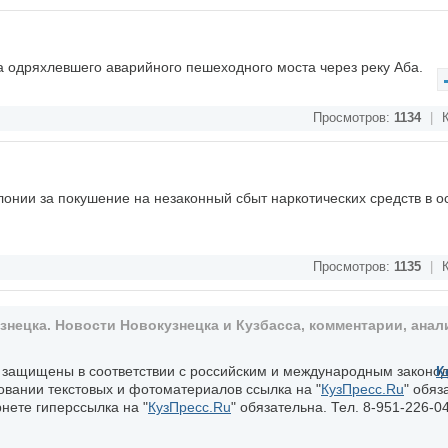
 одряхлевшего аварийного пешеходного моста через реку Аба.
Просмотров:
1134
|
К
лонии за покушение на незаконный сбыт наркотических средств в о
Просмотров:
1135
|
К
ецка. Новости Новокузнецка и Кузбасса, комментарии, анали
, защищены в соответствии с российским и международным законо
К
овании текстовых и фотоматериалов ссылка на "
КузПресс.Ru
" обяз
нете гиперссылка на "
КузПресс.Ru
" обязательна. Тел. 8-951-226-04