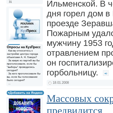
Ильменской. В ч
31
дня горел дом в
проезде Зеравш
Пожарным удало
мужчину 1953 го
Опросы на КузПресс
отравлением пр
Как вы относитесь к
застройке центра города
объектами А. Н. Говора?
он госпитализир
За какую из партий вы бы
проголосовали, если бы
"выборы" проводились
горбольницу.
сегодня?
За кого проголосовали бы
вы, если бы голосование
было сегодня?
18.01.2008
...
Массовых сок
предвидится