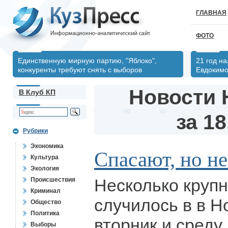
ГЛАВНАЯ
ФОТО
Единственную мирную партию, "Яблоко",
21 год н
конкуренты требуют снять с выборов
Евдоким
Новости 
В Клуб КП
за 18
Рубрики
Экономика
Спасают, но не 
Культура
Экология
Несколько круп
Происшествия
Криминал
случилось в в Н
Общество
Политика
вторник и среду
Выборы