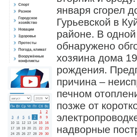
Спорт
января сгорел д
Разное
Городское
Гурьевской в К
хозяйство
Новации
районе. В одной
Здоровье
обнаружено обг
Протесты
Погода, климат
хозяина дома 19
Вооружённые
конфликты
рождения. Пред
причина – неисп
печном отоплен
позже от коротк
Пн
Вт
Ср
Чт
Пт
Сб
Вс
1
2
электропроводке
7
3
4
5
6
8
9
10
11
12
13
14
15
16
надворные пост
17
18
19
20
21
22
23
24
25
26
27
28
29
30