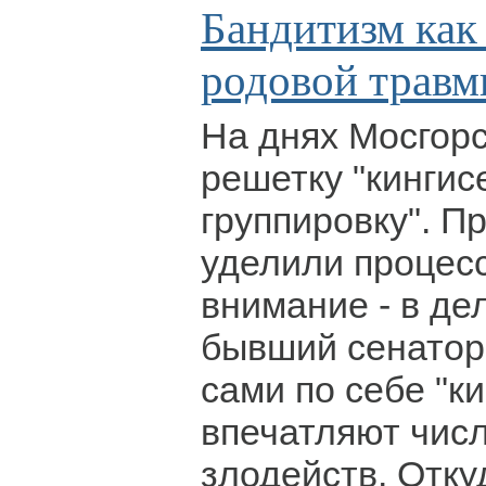
Бандитизм как
родовой трав
На днях Мосгорс
решетку "кингис
группировку". П
уделили процес
внимание - в де
бывший сенатор
сами по себе "к
впечатляют чис
злодейств. Отку