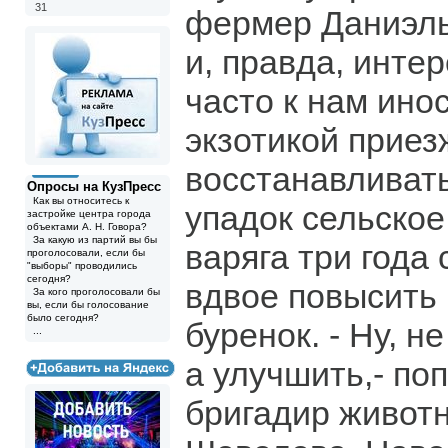
31
фермер Даниэль
и, правда, интер
часто к нам ино
экзотикой приез
восстанавливат
Опросы на КузПресс
Как вы относитесь к
упадок сельское
застройке центра города
объектами А. Н. Говора?
За какую из партий вы бы
варяга три года 
проголосовали, если бы
"выборы" проводились
сегодня?
вдвое повысить 
За кого проголосовали бы
вы, если бы голосование
было сегодня?
буренок. - Ну, н
...
а улучшить,- по
бригадир живот