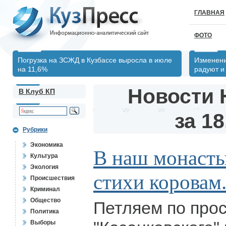
ГЛАВНАЯ
ФОТО
Погрузка на ЗСЖД в Кузбассе выросла в июле
Изменени
на 11,6%
радуют и
Новости 
В Клуб КП
за 18
Рубрики
Экономика
В наш монасты
Культура
Экология
стихи коровам.
Происшествия
Криминал
Общество
Петляем по про
Политика
Выборы