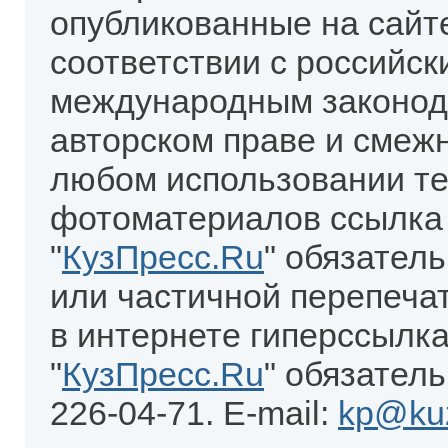
опубликованные на сайт
соответствии с российск
международным законод
авторском праве и смеж
любом использовании те
фотоматериалов ссылка
"
КузПресс.Ru
" обязател
или частичной перепеча
в интернете гиперссылка
"
КузПресс.Ru
" обязатель
226-04-71. E-mail:
kp@kuz