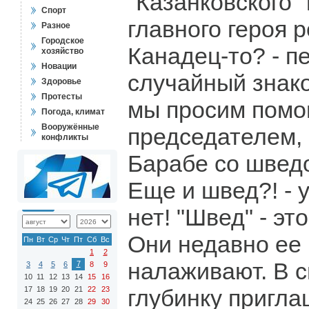
"Казанковского"
Спорт
главного героя р
Разное
Городское
Канадец-то? - 
хозяйство
Новации
случайный знако
Здоровье
Протесты
мы просим помощ
Погода, климат
Вооружённые
председателем, 
конфликты
Барабе со шведо
Еще и швед?! - 
нет! "Швед" - эт
Они недавно ее 
Пн
Вт
Ср
Чт
Пт
Сб
Вс
1
2
налаживают. В 
7
3
4
5
6
8
9
10
11
12
13
14
15
16
17
18
19
20
21
22
23
глубинку пригла
24
25
26
27
28
29
30