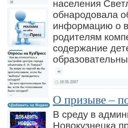
населения Све
31
обнародовала 
информацию о 
родителям комп
содержание дет
Опросы на КузПресс
образовательны
Как вы относитесь к
застройке центра города
объектами А. Н. Говора?
За какую из партий вы бы
проголосовали, если бы
"выборы" проводились
сегодня?
18.05.2007
За кого проголосовали бы
вы, если бы голосование
было сегодня?
...
О призыве – п
В среду в адми
Новокузнецка п