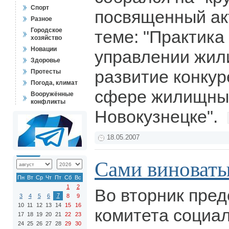
Спорт
посвященный ак
Разное
Городское
теме: "Практика
хозяйство
Новации
управлении жи
Здоровье
развитие конкур
Протесты
Погода, климат
сфере жилищных
Вооружённые
конфликты
Новокузнецке".
18.05.2007
Сами виноват
Пн
Вт
Ср
Чт
Пт
Сб
Вс
1
2
Во вторник пре
7
3
4
5
6
8
9
10
11
12
13
14
15
16
комитета социа
17
18
19
20
21
22
23
24
25
26
27
28
29
30