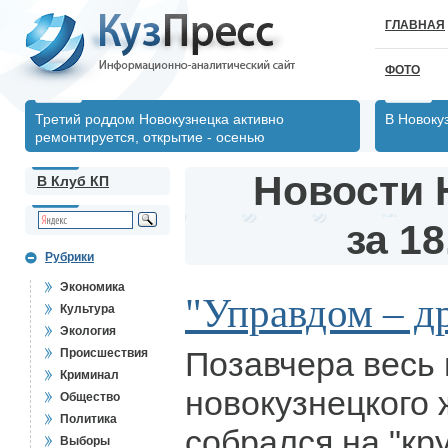
ГЛАВНАЯ
ФОТО
Третий роддом Новокузнецка активно
В Новоку
ремонтируется, открытие - осенью
Новости 
В Клуб КП
за 18
Рубрики
Экономика
"Управдом – д
Культура
Экология
Позавчера весь 
Происшествия
Криминал
новокузнецкого
Общество
Политика
собрался на "кру
Выборы