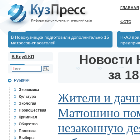
ГЛАВНАЯ
ФОТО
В Новокузнецке подготовили дополнительно 15
НкАЗ при
матросов-спасателей
предпри
Новости 
В Клуб КП
за 18
Рубрики
Экономика
Жители и дачн
Культура
Экология
Матюшино пом
Происшествия
Криминал
незаконную де
Общество
Политика
Выборы