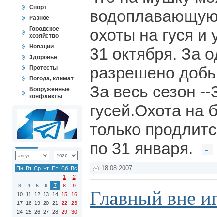
Спорт
водоплавающую 
Разное
Городское
охоты на гуся и 
хозяйство
Новации
31 октября. За 
Здоровье
разрешено добыт
Протесты
Погода, климат
За весь сезон --
Вооружённые
конфликты
гусей.Охота на 
только продлитс
по 31 января.
18.08.2007
Пн
Вт
Ср
Чт
Пт
Сб
Вс
1
2
7
3
4
5
6
8
9
Главный вне и
10
11
12
13
14
15
16
17
18
19
20
21
22
23
24
25
26
27
28
29
30