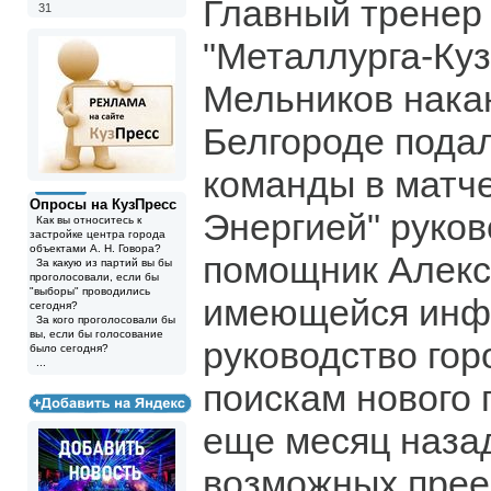
Главный тренер
31
"Металлурга-Куз
Мельников нака
Белгороде подал
команды в матч
Опросы на КузПресс
Энергией" руков
Как вы относитесь к
застройке центра города
объектами А. Н. Говора?
помощник Алекс
За какую из партий вы бы
проголосовали, если бы
"выборы" проводились
имеющейся инф
сегодня?
За кого проголосовали бы
вы, если бы голосование
руководство гор
было сегодня?
...
поискам нового 
еще месяц наза
возможных прее