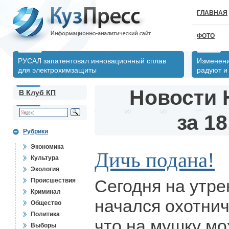
ГЛАВНАЯ
ФОТО
РУСАЛ запатентовал инновационный сплав
Изменени
для электрохимзащиты
радуют и
Новости 
В Клуб КП
за 18
Рубрики
Экономика
Дичь подана!
Культура
Экология
Сегодня на утре
Происшествия
Криминал
начался охотнич
Общество
Политика
что на мушку мо
Выборы