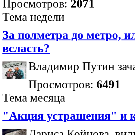
Просмотров:
2071
Тема недели
За полметра до метро, ил
всласть?
Владимир Путин зача
Просмотров:
6491
Тема месяца
"Акция устрашения" и 
Лариса Койнова, вид