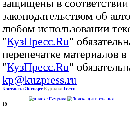
защищены в соответствии
законодательством об авт
любом использовании тек
"
КузПресс.Ru
" обязатель
перепечатке материалов в
"
КузПресс.Ru
" обязательн
kp@kuzpress.ru
Контакты
Экспорт
Курилка
Гости
18+