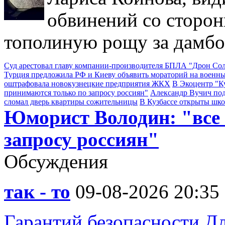
обвинений со сторон
тополиную рощу за дамбо
Суд арестовал главу компании-производителя БПЛА "Дрон С
Турция предложила РФ и Киеву объявить мораторий на военны
оштрафовала новокузнецкие предприятия ЖКХ
В Экоцентр "К
принимаются только по запросу россиян"
Александр Вучич по
сломал дверь квартиры сожительницы
В Кузбассе открыты шк
Юморист Володин: "все
запросу россиян"
Обсуждения
так - то
09-08-2026 20:35
Гарантий безопасности Дл