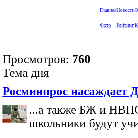
Главная
Новости
О
Фото
Рейтинг
К
Просмотров:
760
Тема дня
Росминпрос насаждает Д
...а также БЖ и НВП
школьники будут учи