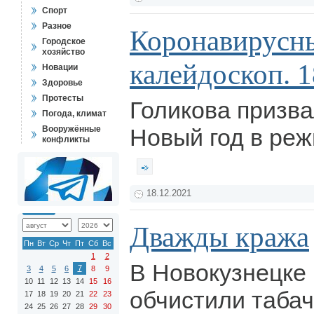
Спорт
Разное
Коронавирусн
Городское
хозяйство
калейдоскоп. 1
Новации
Здоровье
Протесты
Голикова призва
Погода, климат
Вооружённые
Новый год в реж
конфликты
18.12.2021
Дважды кража
Пн
Вт
Ср
Чт
Пт
Сб
Вс
1
2
В Новокузнецке
7
3
4
5
6
8
9
10
11
12
13
14
15
16
обчистили табач
17
18
19
20
21
22
23
24
25
26
27
28
29
30