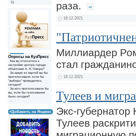
раза.
31
18.12.2021
"Патриотичне
Миллиардер Ро
Опросы на КузПресс
стал гражданин
Как вы относитесь к
застройке центра города
объектами А. Н. Говора?
За какую из партий вы бы
18.12.2021
проголосовали, если бы
"выборы" проводились
сегодня?
За кого проголосовали бы
Тулеев и мигр
вы, если бы голосование
было сегодня?
...
Экс-губернатор 
Тулеев раскрит
миграционную п