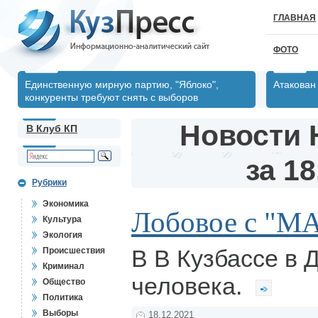
ГЛАВНАЯ
ФОТО
Единственную мирную партию, "Яблоко",
Атакован
конкуренты требуют снять с выборов
Новости 
В Клуб КП
за 18
Рубрики
Экономика
Лобовое с "М
Культура
Экология
В В Кузбассе в 
Происшествия
Криминал
человека.
Общество
Политика
Выборы
18.12.2021