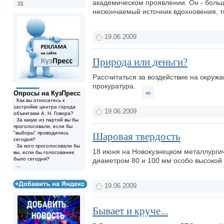
академическом проявлении. Он - боль
31
нескончаемый источник вдохновения,
19.06.2009
Природа или деньги?
Рассчитаться за воздействие на окруж
прокуратура.
Опросы на КузПресс
Как вы относитесь к
застройке центра города
19.06.2009
объектами А. Н. Говора?
За какую из партий вы бы
проголосовали, если бы
"выборы" проводились
Шаровая твердость
сегодня?
За кого проголосовали бы
18 июня на Новокузнецком металлургич
вы, если бы голосование
было сегодня?
диаметром 80 и 100 мм особо высокой
...
19.06.2009
Бывает и круче...