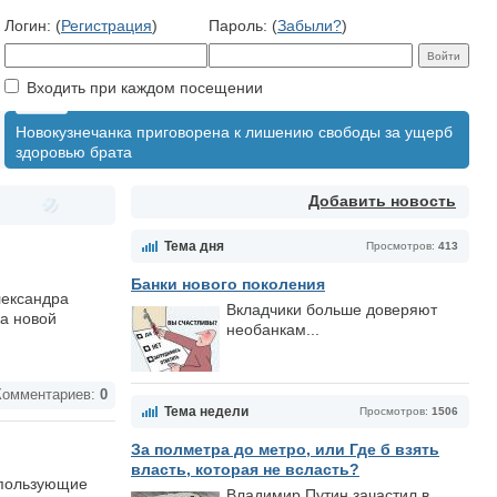
Логин: (
Регистрация
)
Пароль: (
Забыли?
)
Входить при каждом посещении
Новокузнечанка приговорена к лишению свободы за ущерб
здоровью брата
Добавить новость
Тема дня
Просмотров:
413
Банки нового поколения
лександра
Вкладчики больше доверяют
ка новой
необанкам...
омментариев:
0
Тема недели
Просмотров:
1506
За полметра до метро, или Где б взять
власть, которая не всласть?
спользующие
Владимир Путин зачастил в