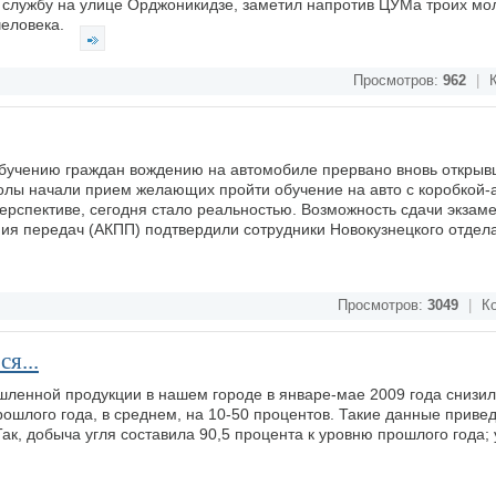
ий службу на улице Орджоникидзе, заметил напротив ЦУМа троих м
человека.
Просмотров:
962
|
К
 обучению граждан вождению на автомобиле прервано вновь откры
олы начали прием желающих пройти обучение на авто с коробкой-а
 перспективе, сегодня стало реальностью. Возможность сдачи экза
ия передач (АКПП) подтвердили сотрудники Новокузнецкого отдел
Просмотров:
3049
|
Ко
я...
ленной продукции в нашем городе в январе-мае 2009 года снизил
шлого года, в среднем, на 10-50 процентов. Такие данные приве
Так, добыча угля составила 90,5 процента к уровню прошлого года; 