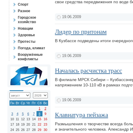
свои средства передвижения по воде бе
Спорт
Разное
19.06.2009
Городское
хозяйство
Новации
Лидер по притонам
Здоровье
В Кузбассе подведены итоги очередног
Протесты
Погода, климат
Вооружённые
19.06.2009
конфликты
Началась расчистка трасс
В филиале МРСК Сибири – Кузбассэнер
напряжением 10-110 кВ в рамках подго
19.06.2009
Пн
Вт
Ср
Чт
Пт
Сб
Вс
1
2
Клавиатура пейзажа
3
4
5
6
7
8
9
10
11
12
13
14
15
16
Размышления о творчестве всегда боль
17
18
19
20
21
22
23
и значительного человека. Александр 
24
25
26
27
28
29
30