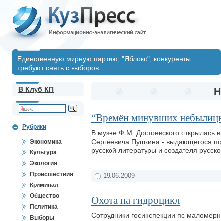
Единственную мирную партию, "Яблоко", конкуренты
требуют снять с выборов
В Клуб КП
Н
“Времён минувших небылиц
Рубрики
В музее Ф.М. Достоевского открылась 
Сергеевича Пушкина - выдающегося поэ
Экономика
русской литературы и создателя русско
Культура
Экология
Происшествия
19.06.2009
Криминал
Общество
Охота на гидроцикл
Политика
Сотрудники госинспекции по маломерн
Выборы