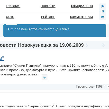
ГЛАВНАЯ
НОВОСТИ
ОФИЦИАЛЬНО
ФОТО
РЕЙТИНГ
КОММЕНТАРИИ
ТСЖ обязаны готовить жилфонд к зиме
овости Новокузнецка за 19.06.2009
ы”
выставка “Сказки Пушкина”, приуроченная к 210-летнему юбилею А
та и прозаика, драматурга и публициста, критика, основоположни
го литературного языка.
Просмотров:
1507
|
К
ым судам завели "черный список". В него попадают штрафники, и