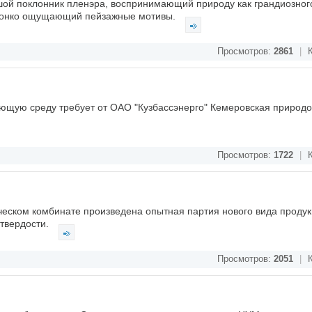
шой поклонник пленэра, воспринимающий природу как грандиозного
 тонко ощущающий пейзажные мотивы.
Просмотров:
2861
|
К
ающую среду требует от ОАО "Кузбассэнерго" Кемеровская природ
Просмотров:
1722
|
К
еском комбинате произведена опытная партия нового вида продук
 твердости.
Просмотров:
2051
|
К