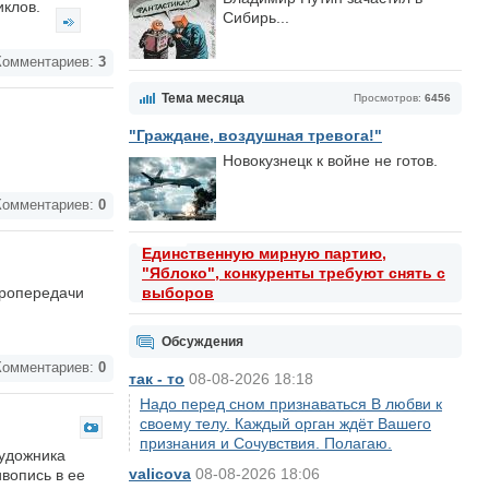
иклов.
Сибирь...
омментариев:
3
Тема месяца
Просмотров:
6456
"Граждане, воздушная тревога!"
Новокузнецк к войне не готов.
омментариев:
0
Единственную мирную партию,
"Яблоко", конкуренты требуют снять с
тропередачи
выборов
Обсуждения
омментариев:
0
так - то
08-08-2026 18:18
Надо перед сном признаваться В любви к
своему телу. Каждый орган ждёт Вашего
признания и Сочувствия. Полагаю.
художника
valicova
08-08-2026 18:06
вопись в ее