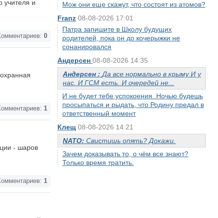
 учителя и
Мож они еще скажут, что состоят из атомов?
Franz
08-08-2026 17:01
Патра запишите в Школу будущих
омментариев:
0
родителей, пока он до кочерыжки не
сонанировался
Андерсен
08-08-2026 14:35
Андерсен :
Да все нормально в крыму И у
оохранная
нас. И ГСМ есть. И очередей не...
И не будет тебе успокоения. Ночью будешь
просыпаться и рыдать, что Родину предал в
омментариев:
1
ответственный момент
Клещ
08-08-2026 14:21
NATO:
Свистишь опять? Докажи.
ции - шаров
Зачем доказывать то, о чём все знают?
Только время тратить.
омментариев:
1