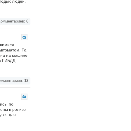
олодых людей,
омментариев:
6
вшимися
втоматом. То,
мена на машине
а ГИБДД.
мментариев:
12
ись, по
дены в релизе
угля для