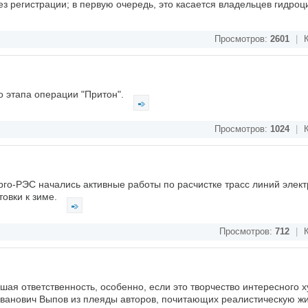
з регистрации; в первую очередь, это касается владельцев гидроц
Просмотров:
2601
|
К
о этапа операции "Притон".
Просмотров:
1024
|
К
го-РЭС начались активные работы по расчистке трасс линий элек
товки к зиме.
Просмотров:
712
|
К
шая ответственность, особенно, если это творчество интересного 
Иванович Выпов из плеяды авторов, почитающих реалистическую жи