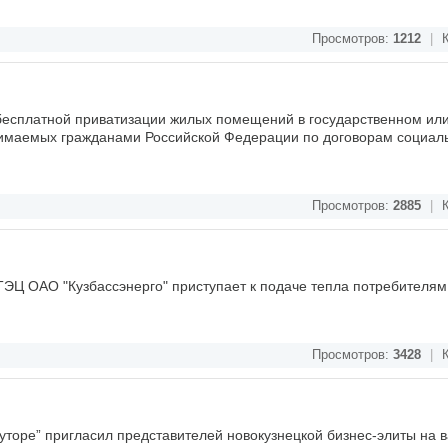
Просмотров:
1212
|
К
 бесплатной приватизации жилых помещений в государственном ил
маемых гражданами Российской Федерации по договорам социаль
Просмотров:
2885
|
К
ТЭЦ ОАО "Кузбассэнерго" приступает к подаче тепла потребителям 
Просмотров:
3428
|
К
уторе” пригласил представителей новокузнецкой бизнес-элиты на в