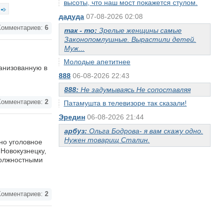
высоты, что наш мост покажется стулом.
дадуда
07-08-2026 02:08
омментариев:
6
так - то:
Зрелые женщины самые
Законопомлушные. Вырастили детей.
Муж...
Молодые апетитнее
ганизованную в
888
06-08-2026 22:43
888:
Не задумываясь Не сопоставляя
омментариев:
2
Патамушта в телевизоре так сказали!
Эредин
06-08-2026 21:44
арбуз:
Ольга Бодрова- я вам скажу одно.
Нужен товарищ Сталин.
но уголовное
Новокузнецку,
должностными
омментариев:
2