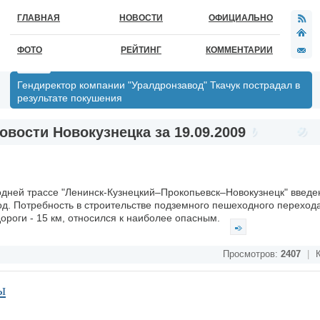
ГЛАВНАЯ
НОВОСТИ
ОФИЦИАЛЬНО
ФОТО
РЕЙТИНГ
КОММЕНТАРИИ
Гендиректор компании "Уралдронзавод" Ткачук пострадал в
результате покушения
овости Новокузнецка за 19.09.2009
дней трассе "Ленинск-Кузнецкий–Прокопьевск–Новокузнецк" введен
. Потребность в строительстве подземного пешеходного перехода
дороги - 15 км, относился к наиболее опасным.
Просмотров:
2407
|
К
ы