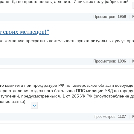
ане. Да не просто поесть, а лепить. И никаких полуфабрикатов!
Просмотров:
1959
|
К
 своих метвецов!"
ал компанию прекратить деятельность пункта ритуальных услуг, ор
Просмотров:
1096
|
К
о комитета при прокуратуре РФ по Кемеровской области возбужде
ера отделения отдельного батальона ППС милиции УВД по городу 
туплений, предусмотренных ч. 1 ст. 285 УК РФ (злоупотребление 
чение взятки).
Просмотров:
1127
|
К