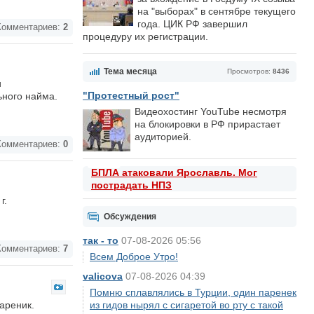
на "выборах" в сентябре текущего
года. ЦИК РФ завершил
омментариев:
2
процедуру их регистрации.
Тема месяца
Просмотров:
8436
и
"Протестный рост"
ного найма.
Видеохостинг YouTube несмотря
на блокировки в РФ прирастает
аудиторией.
омментариев:
0
БПЛА атаковали Ярославль. Мог
пострадать НПЗ
г.
Обсуждения
так - то
07-08-2026 05:56
омментариев:
7
Всем Доброе Утро!
valicova
07-08-2026 04:39
Помню сплавлялись в Турции, один паренек
ареник.
из гидов нырял с сигаретой во рту с такой