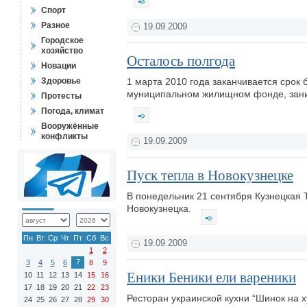
Спорт
Разное
19.09.2009
Городское
хозяйство
Осталось полгода
Новации
Здоровье
1 марта 2010 года заканчивается срок
муниципальном жилищном фонде, зани
Протесты
Погода, климат
Вооружённые
конфликты
19.09.2009
Пуск тепла в Новокузнецке
В понедельник 21 сентября Кузнецкая 
Новокузнецка.
Пн
Вт
Ср
Чт
Пт
Сб
Вс
19.09.2009
1
2
7
3
4
5
6
8
9
Еники Беники ели вареники
10
11
12
13
14
15
16
17
18
19
20
21
22
23
Ресторан украинской кухни “Шинок на х
24
25
26
27
28
29
30