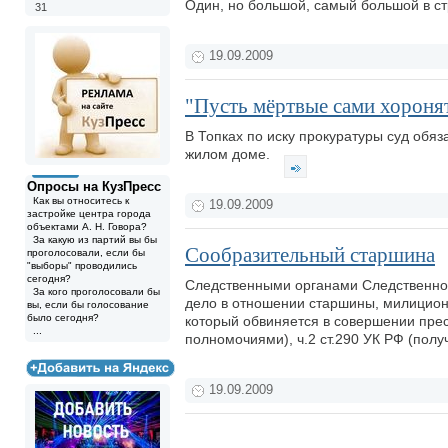
Один, но большой, самый большой в стр
31
19.09.2009
"Пусть мёртвые сами хоронят
В Топках по иску прокуратуры суд обяз
жилом доме.
Опросы на КузПресс
Как вы относитесь к
19.09.2009
застройке центра города
объектами А. Н. Говора?
За какую из партий вы бы
Сообразительный старшина
проголосовали, если бы
"выборы" проводились
сегодня?
Следственными органами Следственног
За кого проголосовали бы
дело в отношении старшины, милицион
вы, если бы голосование
было сегодня?
который обвиняется в совершении прес
...
полномочиями), ч.2 ст.290 УК РФ (полу
19.09.2009