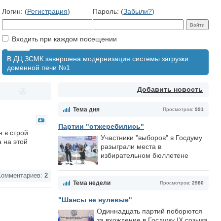
Логин: (
Регистрация
)
Пароль: (
Забыли?
)
Входить при каждом посещении
В ДЦ ЗСМК завершена модернизация системы загрузки
доменной печи №1
Добавить новость
Тема дня
Просмотров:
991
Партии "отжеребились"
 в строй
Участники "выборов" в Госдуму
 на этой
разыграли места в
избирательном бюллетене
омментариев:
2
Тема недели
Просмотров:
2980
"Шансы не нулевые"
Одиннадцать партий поборются
за вхождение в Госдуму IX созыва