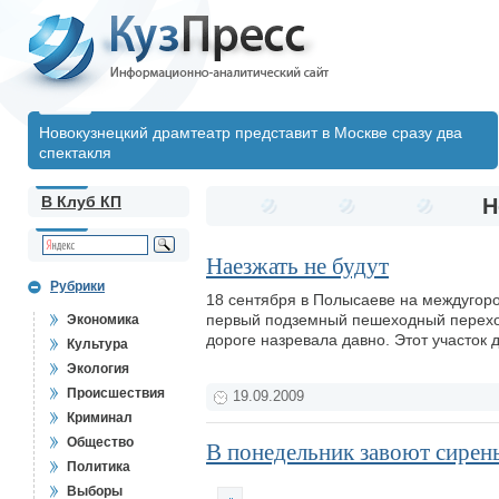
Новокузнецкий драмтеатр представит в Москве сразу два
спектакля
В Клуб КП
Н
Наезжать не будут
Рубрики
18 сентября в Полысаеве на междугоро
первый подземный пешеходный переход
Экономика
дороге назревала давно. Этот участок 
Культура
Экология
Происшествия
19.09.2009
Криминал
Общество
В понедельник завоют сирен
Политика
Выборы