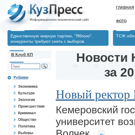
ГЛАВНАЯ
ФОТО
Единственную мирную партию, "Яблоко",
ТСЖ обяз
конкуренты требуют снять с выборов
Новости 
В Клуб КП
за 20
Рубрики
Экономика
Новый ректор
Культура
Экология
Кемеровский го
Происшествия
Криминал
университет во
Общество
Политика
Волчек.
Выборы