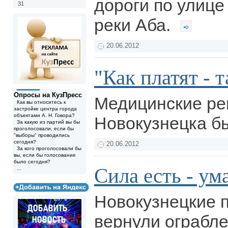
дороги по улице
31
реки Аба.
20.06.2012
"Как платят - 
Опросы на КузПресс
Медицинские ре
Как вы относитесь к
застройке центра города
объектами А. Н. Говора?
Новокузнецка бь
За какую из партий вы бы
проголосовали, если бы
"выборы" проводились
сегодня?
20.06.2012
За кого проголосовали бы
вы, если бы голосование
было сегодня?
Сила есть - ум
...
Новокузнецкие 
вернули ограбл