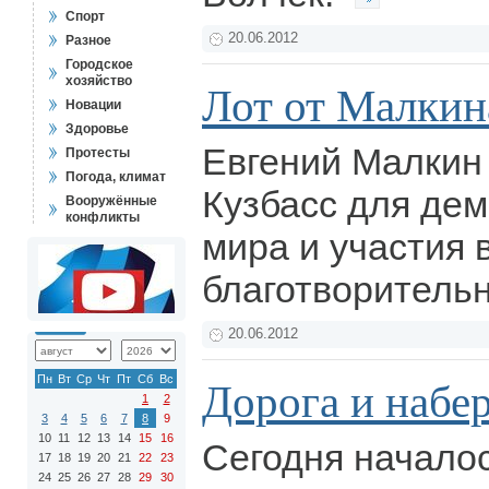
Спорт
20.06.2012
Разное
Городское
хозяйство
Лот от Малкин
Новации
Здоровье
Евгений Малкин
Протесты
Погода, климат
Кузбасс для де
Вооружённые
конфликты
мира и участия 
благотворитель
20.06.2012
Пн
Вт
Ср
Чт
Пт
Сб
Вс
Дорога и набе
1
2
3
4
5
6
7
8
9
10
11
12
13
14
15
16
Сегодня начало
17
18
19
20
21
22
23
24
25
26
27
28
29
30