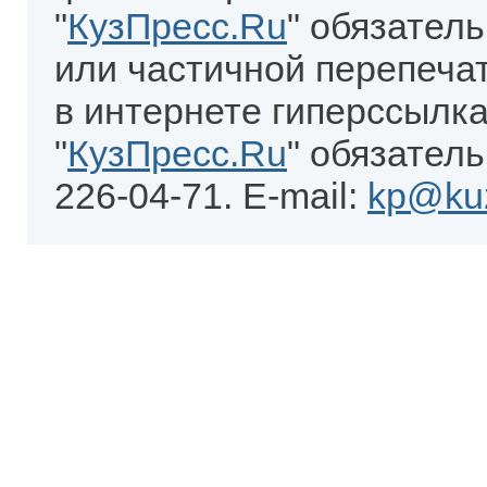
"
КузПресс.Ru
" обязател
или частичной перепеча
в интернете гиперссылка
"
КузПресс.Ru
" обязатель
226-04-71. E-mail:
kp@kuz