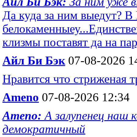
Айл Би Бэк:
За ним уже 
Да куда за ним выедут? В
белокаменныеу...Единств
клизмы поставят да на па
Айл Би Бэк
07-08-2026 1
Нравится что стриженая т
Ameno
07-08-2026 12:34
Ameno:
А залупенец наш 
демократичный