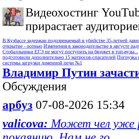
Видеохостинг YouTub
прирастает аудиторие
В Кузбассе задержан подозреваемый в убийстве 35-летней дав
открытие - осенью
Изменения в законодательстве в августе рад
Стобалльники ЕГЭ не могут поступить на бюджет в топ-вузы...
подготовили дополнительно 15 матросов-спасателей
Погрузка 
системы загрузки доменной печи №1
Владимир Путин зачасти
Обсуждения
арбуз
07-08-2026 15:34
valicova:
Может чел уже р
покаянию. Нам не го...