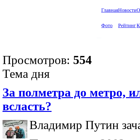
Главная
Новости
О
Фото
Рейтинг
К
Просмотров:
554
Тема дня
За полметра до метро, ил
всласть?
Владимир Путин зача