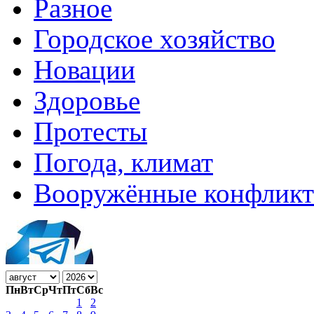
Разное
Городское хозяйство
Новации
Здоровье
Протесты
Погода, климат
Вооружённые конфлик
Пн
Вт
Ср
Чт
Пт
Сб
Вс
1
2