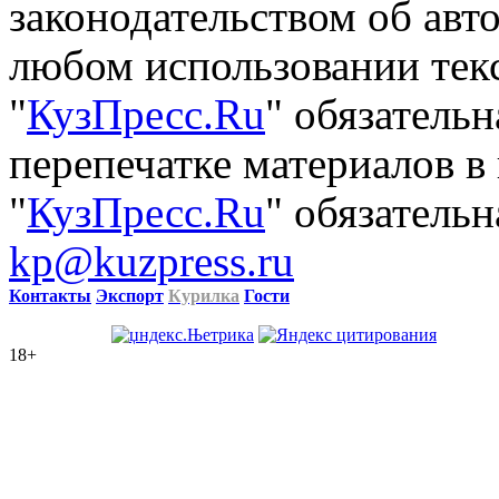
законодательством об авт
любом использовании тек
"
КузПресс.Ru
" обязатель
перепечатке материалов в
"
КузПресс.Ru
" обязательн
kp@kuzpress.ru
Контакты
Экспорт
Курилка
Гости
18+