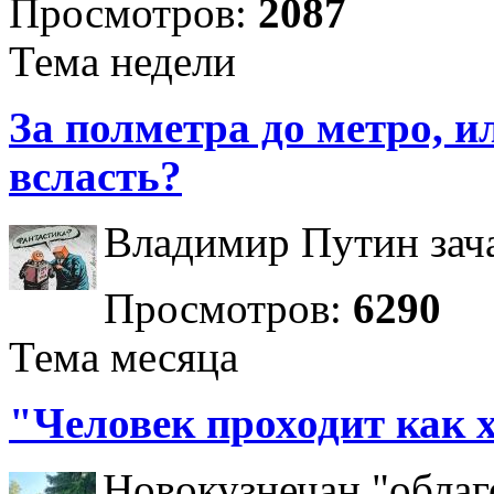
Просмотров:
2087
Тема недели
За полметра до метро, ил
всласть?
Владимир Путин зача
Просмотров:
6290
Тема месяца
"Человек проходит как 
Новокузнечан "облаг