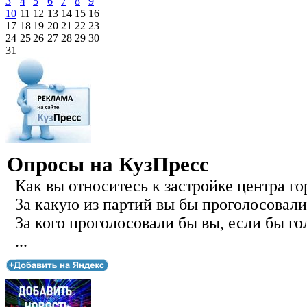
3
4
5
6
7
8
9
10
11
12
13
14
15
16
17
18
19
20
21
22
23
24
25
26
27
28
29
30
31
Опросы на КузПресс
Как вы относитесь к застройке центра го
За какую из партий вы бы проголосовали
За кого проголосовали бы вы, если бы го
...