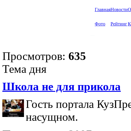
Главная
Новости
О
Фото
Рейтинг
К
Просмотров:
635
Тема дня
Школа не для прикола
Гость портала КузПр
насущном.