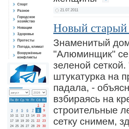
Спорт
21.07.2011
Разное
Городское
хозяйство
Новый старый
Новации
Здоровье
Знаменитый дом
Протесты
Погода, климат
"Алюминщик" се
Вооружённые
конфликты
зеленой сеткой.
штукатурка на п
падала, - объяс
взбираясь на кр
Пн
Вт
Ср
Чт
Пт
Сб
Вс
1
2
строительные ле
3
4
5
6
7
8
9
10
11
12
13
14
15
16
сетку снимем, з
17
18
19
20
21
22
23
24
25
26
27
28
29
30