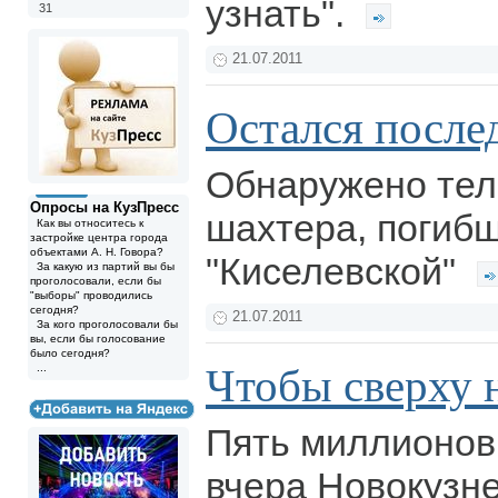
узнать".
31
21.07.2011
Остался послед
Обнаружено тел
Опросы на КузПресс
шахтера, погибш
Как вы относитесь к
застройке центра города
объектами А. Н. Говора?
"Киселевской"
За какую из партий вы бы
проголосовали, если бы
"выборы" проводились
сегодня?
21.07.2011
За кого проголосовали бы
вы, если бы голосование
было сегодня?
Чтобы сверху 
...
Пять миллионов
вчера Новокузне