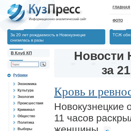
ГЛАВНАЯ
ФОТО
За 20 лет рождаемость в Новокузнецке
ТСЖ обяз
снизилась в разы
Новости 
В Клуб КП
за 21
Рубрики
Экономика
Кровь и ревно
Культура
Экология
Новокузнецкие 
Происшествия
Криминал
11 часов раскры
Общество
Политика
женщины
Выборы