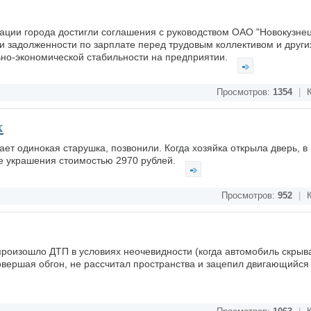
ции города достигли соглашения с руководством ОАО "Новокузне
и задолженности по зарплате перед трудовым коллективом и други
но-экономической стабильности на предприятии.
Просмотров:
1354
|
К
х
вает одинокая старушка, позвонили. Когда хозяйка открыла дверь, в
е украшения стоимостью 2970 рублей.
Просмотров:
952
|
К
произошло ДТП в условиях неочевидности (когда автомобиль скрыв
совершая обгон, не рассчитал пространства и зацепил двигающийся