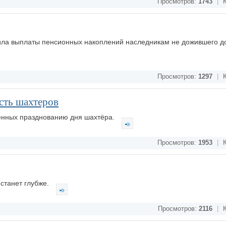
Просмотров:
1743
|
К
ила выплаты пенсионных накоплений наследникам не дожившего д
Просмотров:
1297
|
К
сть шахтеров
енных празднованию дня шахтёра.
Просмотров:
1953
|
К
станет глубже.
Просмотров:
2116
|
К