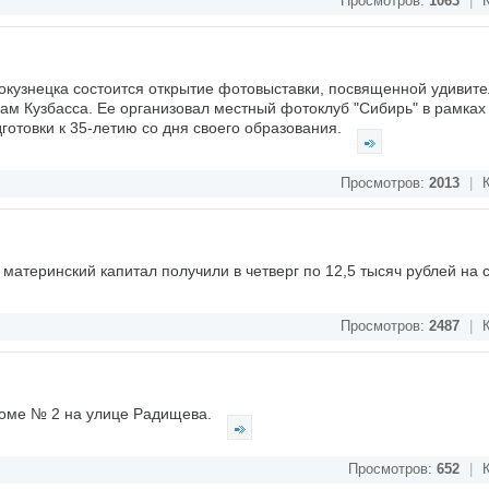
Просмотров:
1063
|
К
окузнецка состоится открытие фотовыставки, посвященной удивит
ам Кузбасса. Ее организовал местный фотоклуб "Сибирь" в рамках
дготовки к 35-летию со дня своего образования.
Просмотров:
2013
|
К
материнский капитал получили в четверг по 12,5 тысяч рублей на
Просмотров:
2487
|
К
 доме № 2 на улице Радищева.
Просмотров:
652
|
К