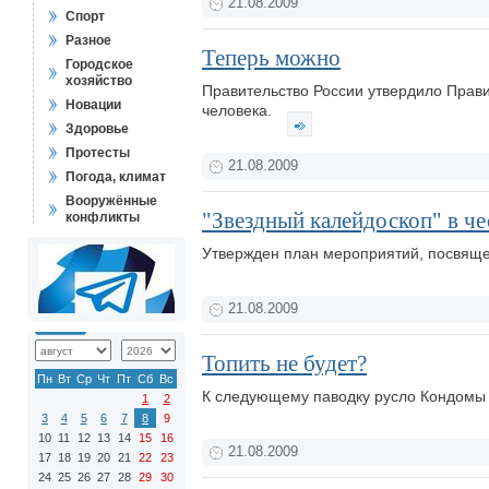
21.08.2009
Спорт
Разное
Теперь можно
Городское
хозяйство
Правительство России утвердило Прав
Новации
человека.
Здоровье
Протесты
21.08.2009
Погода, климат
Вооружённые
"Звездный калейдоскоп" в че
конфликты
Утвержден план мероприятий, посвящ
21.08.2009
Топить не будет?
Пн
Вт
Ср
Чт
Пт
Сб
Вс
К следующему паводку русло Кондомы 
1
2
3
4
5
6
7
8
9
10
11
12
13
14
15
16
21.08.2009
17
18
19
20
21
22
23
24
25
26
27
28
29
30