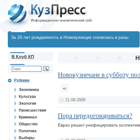
За 20 лет рождаемость в Новокузнецке снизилась в разы
В Клуб КП
Н
Новокузнечане в субботу пол
Рубрики
Экономика
Культура
21.08.2009
Экология
Происшествия
Пора передоговариваться?
Криминал
Общество
Евраз решил унифицировать коллектив
Политика
Выборы