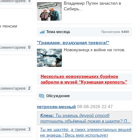
омментариев:
5
Владимир Путин зачастил в
Сибирь...
о пенсии
Тема месяца
Просмотров:
6460
"Граждане, воздушная тревога!"
омментариев:
0
Новокузнецк к войне не готов.
Несколько новокузнецких бурёнок
забрели в музей “Кузнецкая крепость”
омментариев:
2
Обсуждения
петросян-месный
08-08-2026 22:47
Клещ:
Ты знаешь другой способ
потушить объёмный пожар в шахте? П...
Ты же шахтёр ,а таких элементарных вещей
омментариев:
3
не знаешь ! Весь мир использует