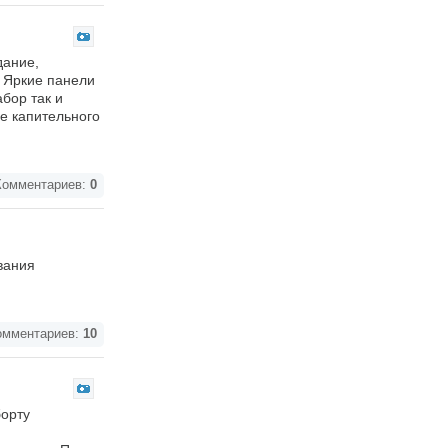
дание,
 Яркие панели
бор так и
ее капительного
омментариев:
0
вания
мментариев:
10
борту