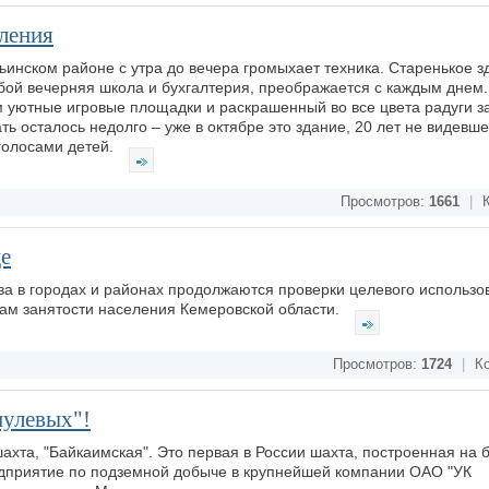
оления
инском районе с утра до вечера громыхает техника. Старенькое з
бой вечерняя школа и бухгалтерия, преображается с каждым днем.
уютные игровые площадки и раскрашенный во все цвета радуги за
ь осталось недолго – уже в октябре это здание, 20 лет не видевш
голосами детей.
Просмотров:
1661
|
К
це
ва в городах и районах продолжаются проверки целевого использо
ам занятости населения Кемеровской области.
Просмотров:
1724
|
Ко
нулевых"!
ахта, "Байкаимская". Это первая в России шахта, построенная на 
редприятие по подземной добыче в крупнейшей компании ОАО "УК