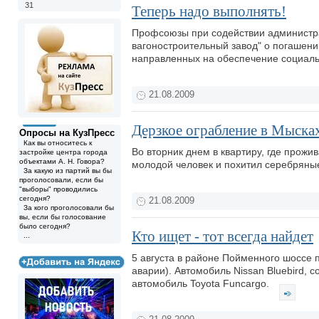
31
Теперь надо выполнять!
Профсоюзы при содействии администра
вагоностроительный завод" о погашени
направленных на обеспечение социаль
21.08.2009
Дерзкое ограбление в Мыска
Опросы на КузПресс
Как вы относитесь к
Во вторник днем в квартиру, где прожи
застройке центра города
объектами А. Н. Говора?
молодой человек и похитил серебряны
За какую из партий вы бы
проголосовали, если бы
"выборы" проводились
сегодня?
21.08.2009
За кого проголосовали бы
вы, если бы голосование
было сегодня?
Кто ищет - тот всегда найдет
...
5 августа в районе Пойменного шоссе 
аварии). Автомобиль Nissan Bluebird, 
автомобиль Toyota Funcargo.