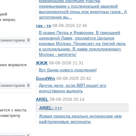
комбинацию изоляции участка
перемычками с последующей закачкой
высокократной пены или инертных газов . А
цкий
затопление вы...
х мерах,
так - то
08-08-2026 22:46
В храме Петра и Февронии, В тамошней
церковной Лавке, продаётся Цельное
омментариев:
0
коровье Молоко. Прокисает на третий день
в холодильнике. В лавке предупреждают.
Молоко - кипятить!
ЖЖЖ
08-08-2026 21:31
 нее ворвался
Вот банки нового поколения!
GoodWin
08-08-2026 20:42
Другое дело, если ВВП решит его
омментариев:
0
искусственно выдоить
ARIEL
08-08-2026 20:14
ARIEL:
+++
ается с места
 навстречу
Живая природа реально интереснее чем
нафталиновые экспонаты