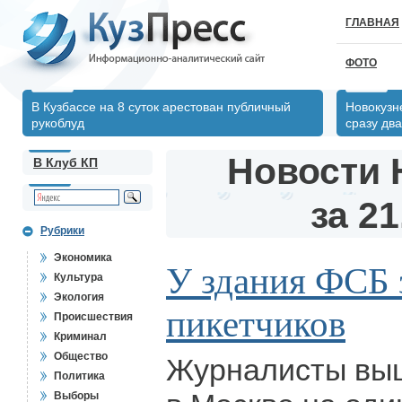
ГЛАВНАЯ
ФОТО
В Кузбассе на 8 суток арестован публичный
Новокузн
рукоблуд
сразу два
Новости 
В Клуб КП
за 21
Рубрики
Экономика
У здания ФСБ 
Культура
Экология
пикетчиков
Происшествия
Криминал
Общество
Журналисты вы
Политика
Выборы