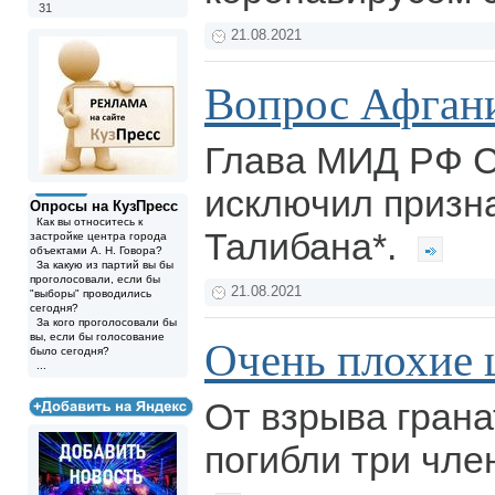
31
21.08.2021
Вопрос Афган
Глава МИД РФ С
исключил призн
Опросы на КузПресс
Как вы относитесь к
Талибана*.
застройке центра города
объектами А. Н. Говора?
За какую из партий вы бы
проголосовали, если бы
21.08.2021
"выборы" проводились
сегодня?
За кого проголосовали бы
вы, если бы голосование
Очень плохие 
было сегодня?
...
От взрыва грана
погибли три чле