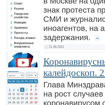
в Москве на оди
Спорт
знак протеста п
Разное
Городское
СМИ и журналис
хозяйство
Новации
иноагентов, на 
Здоровье
Протесты
задержания.
Погода, климат
Вооружённые
конфликты
21.08.2021
Коронавирусн
калейдоскоп. 2
Пн
Вт
Ср
Чт
Пт
Сб
Вс
Глава Минздрав
1
2
6
3
4
5
7
8
9
на рост случаев
10
11
12
13
14
15
16
17
18
19
20
21
22
23
коронавирусом 
24
25
26
27
28
29
30