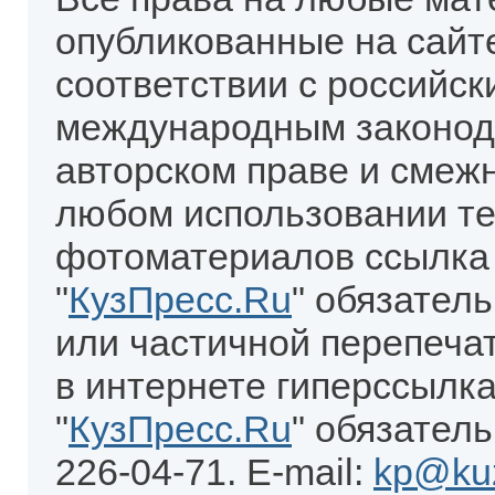
опубликованные на сайт
соответствии с российск
международным законод
авторском праве и смеж
любом использовании те
фотоматериалов ссылка
"
КузПресс.Ru
" обязател
или частичной перепеча
в интернете гиперссылка
"
КузПресс.Ru
" обязатель
226-04-71. E-mail:
kp@kuz