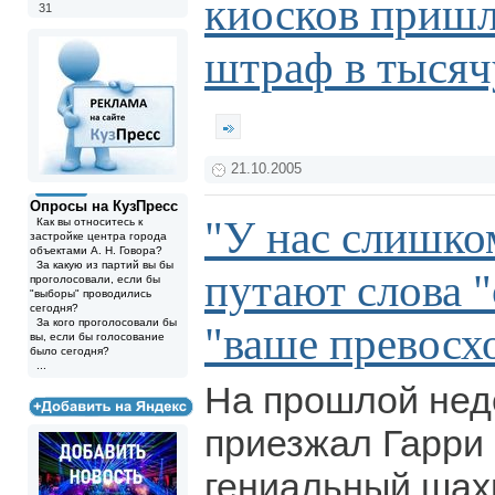
киосков пришл
31
штраф в тысяч
21.10.2005
Опросы на КузПресс
"У нас слишко
Как вы относитесь к
застройке центра города
объектами А. Н. Говора?
За какую из партий вы бы
путают слова "
проголосовали, если бы
"выборы" проводились
сегодня?
За кого проголосовали бы
"ваше превосх
вы, если бы голосование
было сегодня?
...
На прошлой нед
приезжал Гарри 
гениальный шахм