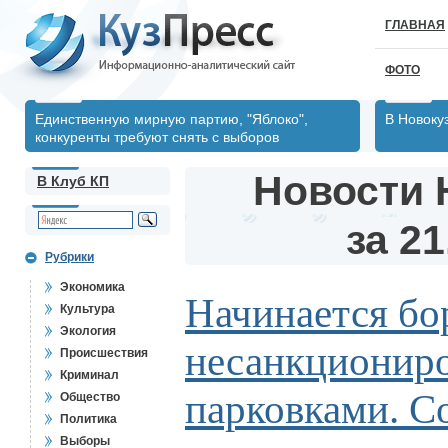
ГЛАВНАЯ
ФОТО
Единственную мирную партию, "Яблоко",
В Новоку
конкуренты требуют снять с выборов
Новости 
В Клуб КП
за 21
Рубрики
Экономика
Начинается бо
Культура
Экология
несанкционир
Происшествия
Криминал
парковками. С
Общество
Политика
Выборы