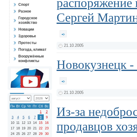
распоряжение 
Спорт
Разное
Сергей Марти
Городское
хозяйство
Новации
Здоровье
Протесты
21.10.2005
Погода, климат
Вооружённые
Новокузнецк -
конфликты
21.10.2005
Пн
Вт
Ср
Чт
Пт
Сб
Вс
Из-за недобро
1
2
3
4
5
6
7
8
9
продавцов хоз
10
11
12
13
14
15
16
17
18
19
20
21
22
23
24
25
26
27
28
29
30